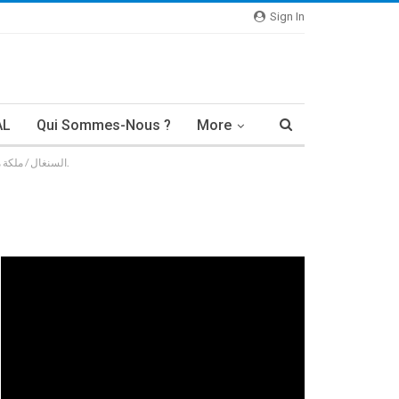
Sign In
AL
Qui Sommes-Nous ?
More
السنغال / ملكة مسابقة الجمال لعام 2019 تخبر عن اغتصابها من قبل وزير في الحكومة الحالية وتتلقى تهديدات منذ إثارة الجدل حول زميلتها فاطمة جون.