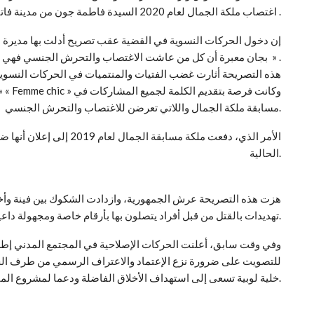
اغتصاب ملكة الجمال لعام 2020 السيدة فاطمة جون من مدينة فاتيك .
إن دخول الحركات النسوية في القضية عقب تصريح أدلت بها مديرة لج
بجان معبرة أن كل من عاشت الاغتصاب والتحرش الجنسي فهي مسؤلية نفسها لأنها بلغت الرشد » .
هذه التصريحة أثارت غضب الفتيات والمنتميات في الحركات النسوي
« 
مسابقة ملكة الجمال واللاتي تعرضن للاغتصاب والتحرش الجنسي.
الأمر الذي، دفعت ملكة مساب
الحالية.
هزت هذه التصريحة عرش الجمهورية، وازدادت الشكوك بين فينة وأخرى
تهديدات بالقتل من قبل أفراد يتصلون بها بأرقام خاصة ومجهولة داعين إياها من عدم الكلام بمزيد من المعلومات حول القضية.
وفي وقت سابق، أعلنت الحركات الإصلاحية في المجتمع المدني إطلاق
للتصويت على ضرورة نزع الإعتماد والاعتراف الرسمي من طرف الحك
خلية لوبية تسعى إلى استهداف الأخلاق الفاضلة ودعما لمشروع الماسونية في استخدام المرأة وانتهاك حرمتها.