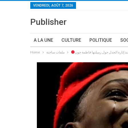
VENDREDI, AOÛT 7, 2026
Publisher
A LA UNE
CULTURE
POLITIQUE
SO
ملفات ساخنة
Home