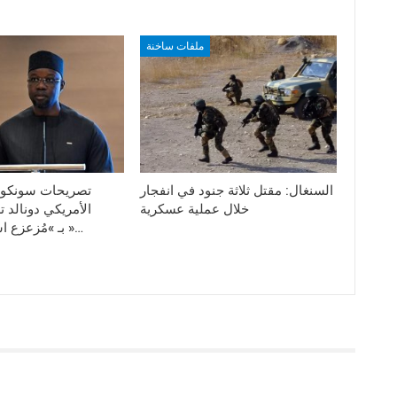
ملفات ساخنة
السنغال: مقتل ثلاثة جنود في انفجار
تصريحات سونكو 
خلال عملية عسكرية
الأمريكي دونالد 
بـ »مُزعزع استقرار العالم »…