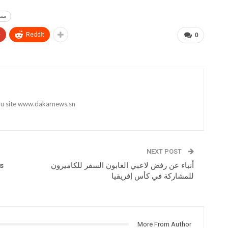
مسا
+
ReddIt
0
 du site www.dakarnews.sn
NEXT POST
أنباء عن رفض لاعبي الغابون السفر للكاميرون
s
للمشاركة في كأس إفريقيا
More From Author