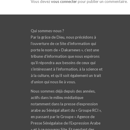
Vous devez
vous connecter
pour publier un commentaire.
Qui sommes-nous ?
Par la grâce de Dieu, nous précédons à
l’ouverture de ce Site d’information qui
porte le nom de « Dakarnews », c’est une
tribune d’information que nous espérons
qu’il répondra aux besoins de ceux qui
s’intéressent à l’information, à la science et
à la culture, et qu’il soit également un trait
d‘union qui nous lie à vous.
Nous sommes déjà depuis des années,
actifs dans le milieu médiatique
notamment dans la presse d’expression
arabe au Sénégal allant du « Groupe RCI »,
en passant par le Groupe « Agence de
Presse Sénégalaise de l’Expression Arabe
» et à ce nouveau Site. Et pendant des