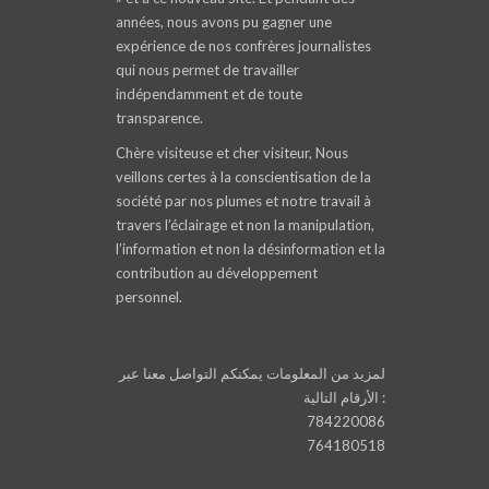
années, nous avons pu gagner une
expérience de nos confrères journalistes
qui nous permet de travailler
indépendamment et de toute
transparence.
Chère visiteuse et cher visiteur, Nous
veillons certes à la conscientisation de la
société par nos plumes et notre travail à
travers l’éclairage et non la manipulation,
l’information et non la désinformation et la
contribution au développement
personnel.
لمزيد من المعلومات يمكنكم التواصل معنا عبر
الأرقام التالية :
784220086
764180518