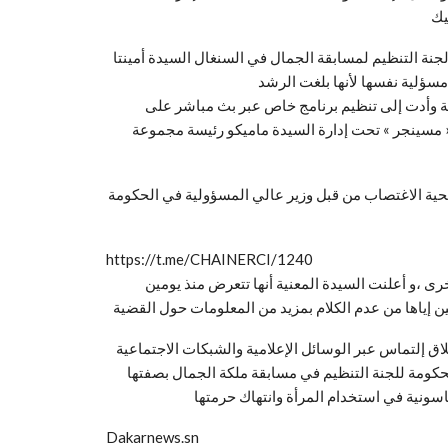
نة التنظيم لمسابقة الجمال في السنغال السيدة أمينتا
ة وأدت إلى تنظيم برنامج خاص عبر بث مباشر على
مسينجر » تحت إدارة السيدة ماميكو رئيسة مجموعة « Femme chic » وكانت فرصة بتقديم الكلمة لجميع المشاركات في
قة الجمال لعام 2019 إلى إعلان أنها ضحية الاغتصاب من قبل وزير عالي المسؤولية في الحكومة
https://t.me/CHAINERCI/1240
 ،و أعلنت السيدة المعنية أنها تتعرض منذ يومين
 إلتماس عبر الوسائل الإعلامية والشبكات الاجتماعية
ومة للجنة التنظيم في مسابقة ملكة الجمال بصفتها
Dakarnews.sn