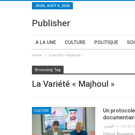
JEUDI, AOÛT 6, 2026
Publisher
A LA UNE
CULTURE
POLITIQUE
SO
Home
la variété « Majhoul »
Browsing Tag
La Variété « Majhoul »
Un protocole
CULTURE
documentaire
المحرر
Oct 30, 
Erfoud, Royaume 