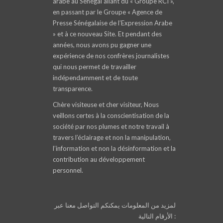
arabe au Sénégal allant du « Groupe RCI »,
en passant par le Groupe « Agence de
Presse Sénégalaise de l’Expression Arabe
» et à ce nouveau Site. Et pendant des
années, nous avons pu gagner une
expérience de nos confrères journalistes
qui nous permet de travailler
indépendamment et de toute
transparence.
Chère visiteuse et cher visiteur, Nous
veillons certes à la conscientisation de la
société par nos plumes et notre travail à
travers l’éclairage et non la manipulation,
l’information et non la désinformation et la
contribution au développement
personnel.
لمزيد من المعلومات يمكنكم التواصل معنا عبر
الأرقام التالية :