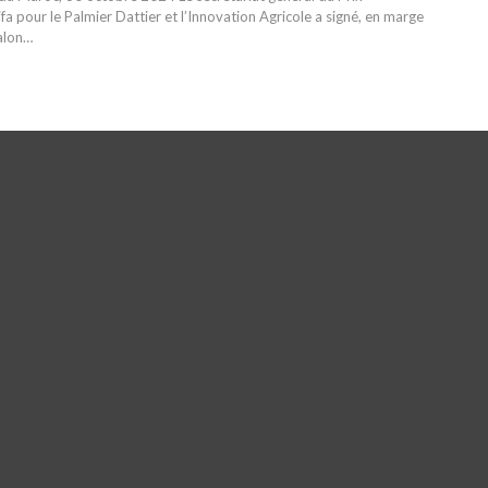
ifa pour le Palmier Dattier et l’Innovation Agricole a signé, en marge
alon
…