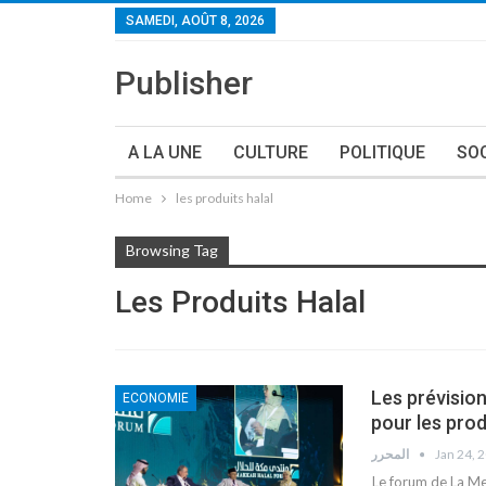
SAMEDI, AOÛT 8, 2026
Publisher
A LA UNE
CULTURE
POLITIQUE
SO
Home
les produits halal
Browsing Tag
Les Produits Halal
Les prévisio
ECONOMIE
pour les pro
المحرر
Jan 24, 
Le forum de La Mec