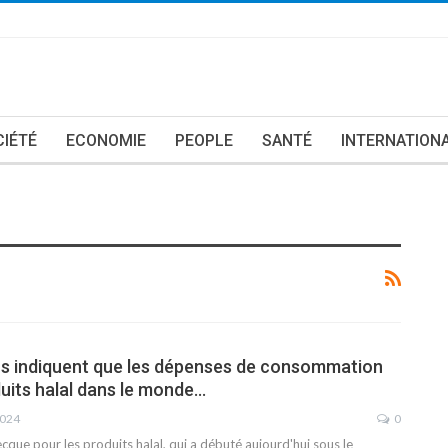
CIÉTÉ
ECONOMIE
PEOPLE
SANTÉ
INTERNATION
ns indiquent que les dépenses de consommation
duits halal dans le monde…
2024
0
que pour les produits halal, qui a débuté aujourd'hui sous le