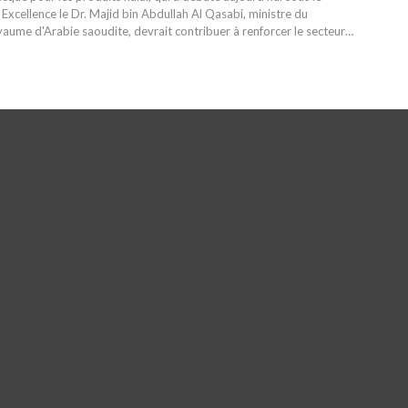
xcellence le Dr. Majid bin Abdullah Al Qasabi, ministre du
me d'Arabie saoudite, devrait contribuer à renforcer le secteur
…