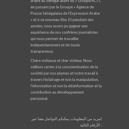
arabe au Sénégal allant du « Groupe RCI »,
en passant par le Groupe « Agence de
Presse Sénégalaise de l’Expression Arabe
» et à ce nouveau Site. Et pendant des
années, nous avons pu gagner une
expérience de nos confrères journalistes
qui nous permet de travailler
indépendamment et de toute
transparence.
Chère visiteuse et cher visiteur, Nous
veillons certes à la conscientisation de la
société par nos plumes et notre travail à
travers l’éclairage et non la manipulation,
l’information et non la désinformation et la
contribution au développement
personnel.
لمزيد من المعلومات يمكنكم التواصل معنا عبر
الأرقام التالية :