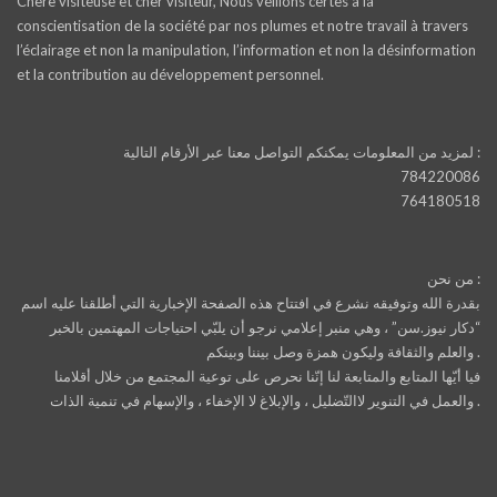
Chère visiteuse et cher visiteur, Nous veillons certes à la
conscientisation de la société par nos plumes et notre travail à travers
l’éclairage et non la manipulation, l’information et non la désinformation
et la contribution au développement personnel.
لمزيد من المعلومات يمكنكم التواصل معنا عبر الأرقام التالية :
784220086
764180518
من نحن :
بقدرة الله وتوفيقه نشرع في افتتاح هذه الصفحة الإخبارية التي أطلقنا عليه اسم
“دكار نيوز.سن” ، وهي منبر إعلامي نرجو أن يلبّي احتياجات المهتمين بالخبر
والعلم والثقافة وليكون همزة وصل بيننا وبينكم .
فيا أيّها المتابع والمتابعة لنا إنّنا نحرص على توعية المجتمع من خلال أقلامنا
والعمل في التنوير لاالتّضليل ، والإبلاغ لا الإخفاء ، والإسهام في تنمية الذات .