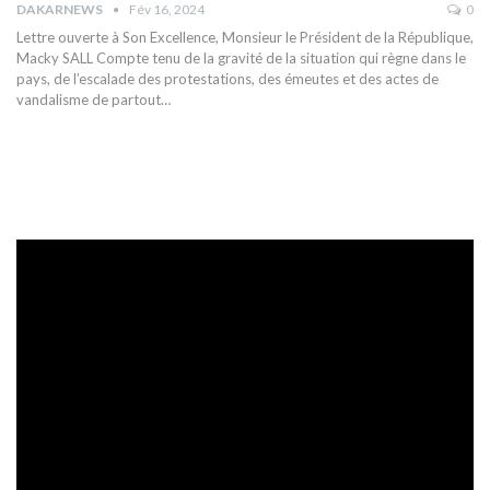
DAKARNEWS
Fév 16, 2024
0
Lettre ouverte à Son Excellence, Monsieur le Président de la République,
Macky SALL
Compte tenu de la gravité de la situation qui règne dans le
pays, de l’escalade des protestations, des émeutes et des actes de
vandalisme de partout
…