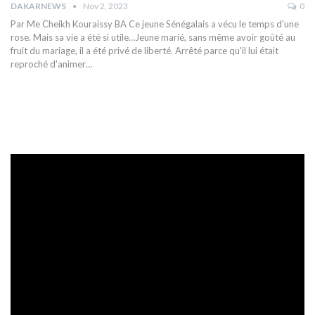
DAKARNEWS
Nov 2, 2023
0
Par Me Cheikh Kouraissy BA
Ce jeune Sénégalais a vécu le temps d'une
rose. Mais sa vie a été si utile…Jeune marié, sans même avoir goûté au
fruit du mariage, il a été privé de liberté. Arrêté parce qu'il lui était
reproché d'animer
…