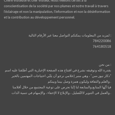
Chère visiteuse et cher visiteur, Nous veillons certes à la
conscientisation de la société par nos plumes et notre travail à travers
l’éclairage et non la manipulation, l’information et non la désinformation
et la contribution au développement personnel.
لمزيد من المعلومات يمكنكم التواصل معنا عبر الأرقام التالية :
784220086
764180518
من نحن :
بقدرة الله وتوفيقه نشرع في افتتاح هذه الصفحة الإخبارية التي أطلقنا عليه اسم
“دكار نيوز.سن” ، وهي منبر إعلامي نرجو أن يلبّي احتياجات المهتمين بالخبر
والعلم والثقافة وليكون همزة وصل بيننا وبينكم .
فيا أيّها المتابع والمتابعة لنا إنّنا نحرص على توعية المجتمع من خلال أقلامنا
والعمل في التنوير لاالتّضليل ، والإبلاغ لا الإخفاء ، والإسهام في تنمية الذات .