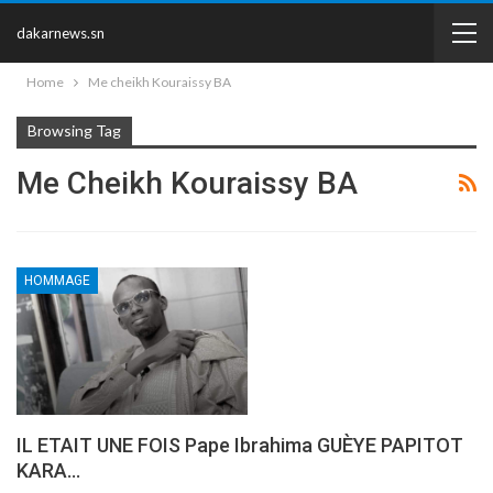
dakarnews.sn
Home
Me cheikh Kouraissy BA
Browsing Tag
Me Cheikh Kouraissy BA
HOMMAGE
IL ETAIT UNE FOIS Pape Ibrahima GUÈYE PAPITOT
KARA…