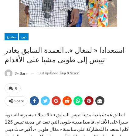
دين
مجتمع
استعدادا « لمغال »…العمدة السابق يغادر
تييس إلى طوبى مشيا على الأقدام
Last updated
Sep 8, 2022
By
Sarr
0
Share
انطلق عمدة بلدية مدينة تييس السابق « تالا سيلا » مسيرته السنوية
سيرا على الأقدام، قاصدا مدينة طوبى التي تبعد عن مدينة تييس 125
كلم استعدادا للمشاركة على مناسبة « مغال طوبى »، أكبر حدث ديني