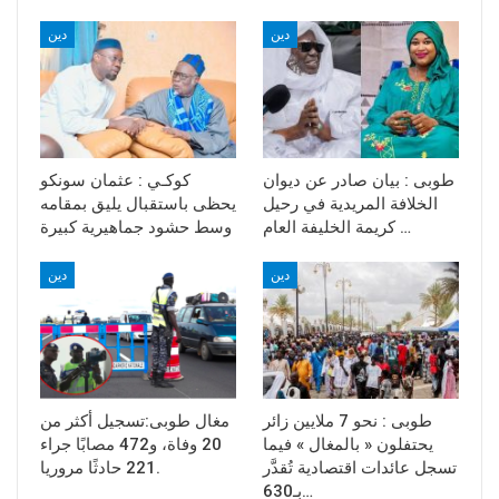
دين
دين
طوبى : بيان صادر عن ديوان
كوكـي : عثمان سونكو
الخلافة المريدية في رحيل
يحظى باستقبال يليق بمقامه
كريمة الخليفة العام …
وسط حشود جماهيرية كبيرة
دين
دين
طوبى : نحو 7 ملايين زائر
مغال طوبى:تسجيل أكثر من
يحتفلون « بالمغال » فيما
20 وفاة، و472 مصابًا جراء
تسجل عائدات اقتصادية تُقدَّر
221 حادثًا مروريا.
بـ630…