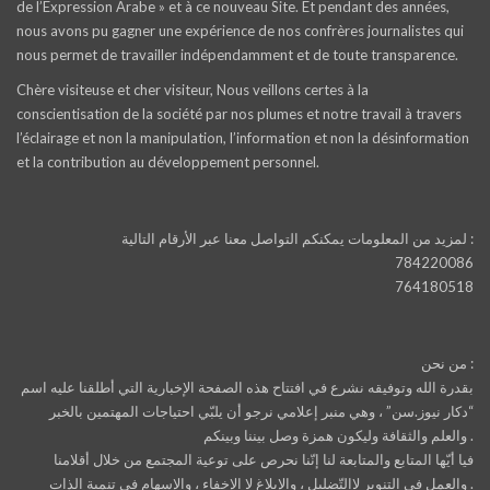
de l’Expression Arabe » et à ce nouveau Site. Et pendant des années,
nous avons pu gagner une expérience de nos confrères journalistes qui
nous permet de travailler indépendamment et de toute transparence.
Chère visiteuse et cher visiteur, Nous veillons certes à la
conscientisation de la société par nos plumes et notre travail à travers
l’éclairage et non la manipulation, l’information et non la désinformation
et la contribution au développement personnel.
لمزيد من المعلومات يمكنكم التواصل معنا عبر الأرقام التالية :
784220086
764180518
من نحن :
بقدرة الله وتوفيقه نشرع في افتتاح هذه الصفحة الإخبارية التي أطلقنا عليه اسم
“دكار نيوز.سن” ، وهي منبر إعلامي نرجو أن يلبّي احتياجات المهتمين بالخبر
والعلم والثقافة وليكون همزة وصل بيننا وبينكم .
فيا أيّها المتابع والمتابعة لنا إنّنا نحرص على توعية المجتمع من خلال أقلامنا
والعمل في التنوير لاالتّضليل ، والإبلاغ لا الإخفاء ، والإسهام في تنمية الذات .