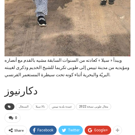
ويبدأ « سيلا » كعادته من السنوات السابقة مشيه بالقدم مع أنصاره
ومؤيديه من مدينة تييس إلى طوبى تكريما للشيخ الخديم وذكرى لغيبته
البريّة والبحرية أثناء كونه تحت سيطرة المستعمر الفرنسي.
دكارنيوز
مغال طوبى نسخة 2022
عمدة بلدية تييس
تالا سيلا
السنغال
0
Share
Facebook
Twitter
Google+