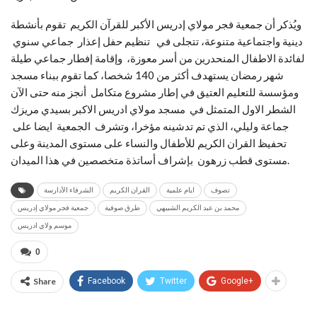
ويُذكر أن جمعية فجر مولاي إدريس الأكبر للقرآن الكريم تقوم بأنشطة
دينية واجتماعية متنوعة، تتجلى في تنظيم حفل إعذار جماعي سنوي
لفائدة الاطفال المنحدرين من أسر معوزة، وإقامة إفطار جماعي طيلة
شهر رمضان يستهدف أكثر من 140 شخصا، كما تقوم ببناء مسجد
ومؤسسة للتعليم العتيق في إطار مشروع متكامل أنجز منه حتى الآن
الشطر الاول المتمثل في مسجد مولاي ادريس الاكبر بسيدي مريزك
جماعة وليلي، الذي تم تدشينه مؤخرا، وتشرف الجمعية ايضا على
تحفيظ القران الكريم للأطفال والنساء على مستوى المدينة وعلى
مستوى قطب زرهون بإشراف أساتذة متخصصين في هذا الميدان.
تصوف
ايام علمية
القران الكريم
الشرفاء الأدارسة
محمد بن عبد الكريم الشبيهي
طرق صوفية
جمعية فجر مولاي إدريس
موسم ولاي ادريس
0
Share
Facebook
Twitter
Google+