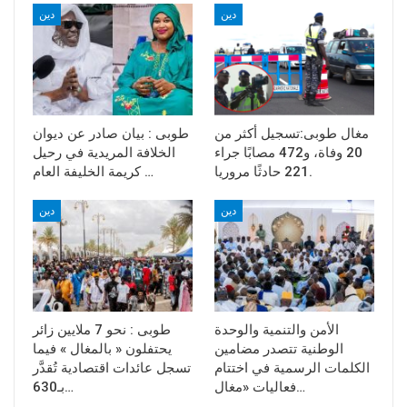
دين
دين
مغال طوبى:تسجيل أكثر من
طوبى : بيان صادر عن ديوان
20 وفاة، و472 مصابًا جراء
الخلافة المريدية في رحيل
221 حادثًا مروريا.
كريمة الخليفة العام …
دين
دين
الأمن والتنمية والوحدة
طوبى : نحو 7 ملايين زائر
الوطنية تتصدر مضامين
يحتفلون « بالمغال » فيما
الكلمات الرسمية في اختتام
تسجل عائدات اقتصادية تُقدَّر
فعاليات «مغال…
بـ630…