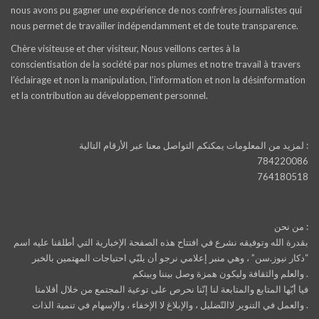
nous avons pu gagner une expérience de nos confrères journalistes qui
nous permet de travailler indépendamment et de toute transparence.
Chère visiteuse et cher visiteur, Nous veillons certes à la
conscientisation de la société par nos plumes et notre travail à travers
l’éclairage et non la manipulation, l’information et non la désinformation
et la contribution au développement personnel.
لمزيد من المعلومات يمكنكم التواصل معنا عبر الأرقام التالية :
784220086
764180518
من نحن :
بقدرة الله وتوفيقه نشرع في افتتاح هذه الصفحة الإخبارية التي أطلقنا عليه اسم
“دكار نيوز.سن” ، وهي منبر إعلامي نرجو أن يلبّي احتياجات المهتمين بالخبر
والعلم والثقافة وليكون همزة وصل بيننا وبينكم .
فيا أيّها المتابع والمتابعة لنا إنّنا نحرص على توعية المجتمع من خلال أقلامنا
والعمل في التنوير لاالتّضليل ، والإبلاغ لا الإخفاء ، والإسهام في تنمية الذات .