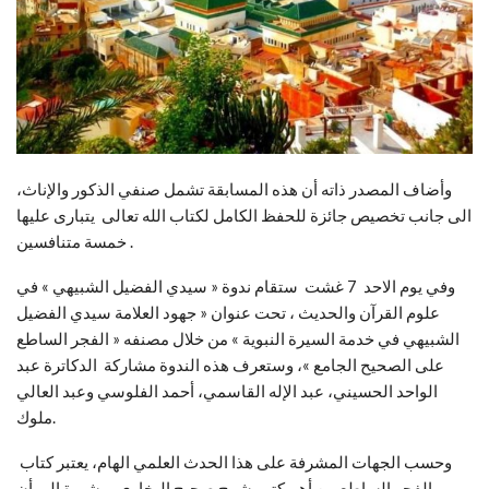
وأضاف المصدر ذاته أن هذه المسابقة تشمل صنفي الذكور والإناث،
الى جانب تخصيص جائزة للحفظ الكامل لكتاب الله تعالى يتبارى عليها
خمسة متنافسين.
وفي يوم الاحد 7 غشت ستقام ندوة « سيدي الفضيل الشبيهي » في
علوم القرآن والحديث ، تحت عنوان « جهود العلامة سيدي الفضيل
الشبيهي في خدمة السيرة النبوية » من خلال مصنفه « الفجر الساطع
على الصحيح الجامع »، وستعرف هذه الندوة مشاركة الدكاترة عبد
الواحد الحسيني، عبد الإله القاسمي، أحمد الفلوسي وعبد العالي
ملوك.
وحسب الجهات المشرفة على هذا الحدث العلمي الهام، يعتبر كتاب
الفجر الساطع من أهم كتب شرح صحيح البخاري، مشيرة إلى أن