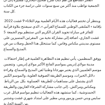
الجمعية تواظب منذ أكثر من سبع سنوات على دراسة جزء من الكتاب
كل سنة.
وينتظر أن تختتم فعاليات هذه الأيام العلمية يوم الثلاثاء 9 غشت 2022
بإقامة « الملتقى الوطني للسماع القرآني »، الذي سيفتتح بتلاوة قرآنية
للفائز في مباراة تجويد القران الكريم التي ستنظم يوم الجمعة 5
غشت الجاري، اضافة إلى مشاركة نخبة من المقرئين المتميزين على
مستوى مدينتي مكناس وفاس، كما ستتخلل هذا الحفل وصلات من فن
المديح والسماع.
ووفق المنظمين، يأتي تنظيم هذه التظاهرة العلمية في إطار احتفالات
مدينة مولاي إدريس بمواسم الفاتح الأكبر مولاي إدريس، وتتضمن
موسم العلميين الذي يعتبر مهرجانا وطنيا لفن المديح والسماع، وقراءة
دلائل الخيرات، وموسم الطريقة الصوفية العلوية، والموسم الكبير
الذي يشتمل على مساهمات للطريقة العساوية بكل من الرباط
ومكناس ومراكش ، إلى جانب مشاركة الشرفاء الغازيون والطريقة
الحمدوشية ، كما ستشهد هذه الفعاليات تنظيم مواسم قبائل عرب
سايس وبني حسن وزمور وبني مطير على امتداد شهري غشت وشتنبر
من السنة الجارية.