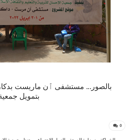
بالصور… مستشفى ٱن ماريست بدكار يس
بتمويل جمعية 
0
بالشراكة مع وزارة الصحة و العمل الاجتماعي ، تنظم جمعية الإست