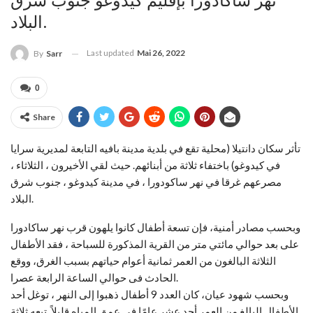
نهر ساكادورا بإقليم كيدوغو جنوب شرق
البلاد.
Last updated
Mai 26, 2022
By
Sarr
0
Share
تأثر سكان دانتيلا (محلية تقع في بلدية مدينة بافيه التابعة لمديرية سرايا
في كيدوغو) باختفاء ثلاثة من أبنائهم. حيث لقي الأخيرون ، الثلاثاء ،
مصرعهم غرقا في نهر ساكودورا ، في مدينة كيدوغو ، جنوب شرق
البلاد.
وبحسب مصادر أمنية، فإن تسعة أطفال كانوا يلهون قرب نهر ساكادورا
على بعد حوالي مائتي متر من القرية المذكورة للسباحة ، فقد الأطفال
الثلاثة البالغون من العمر ثمانية أعوام حياتهم بسبب الغرق، ووقع
الحادث فى حوالي الساعة الرابعة عصرا.
وبحسب شهود عيان، كان العدد 9 أطفال ذهبوا إلى النهر ، توغل أحد
الأطفال البالغ من العمر أحد عشر عامًا في عمق المياه قليلاً. تبعه ثلاثة