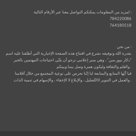
لمزيد من المعلومات يمكنكم التواصل معنا عبر الأرقام التالية :
784220086
764180518
من نحن :
بقدرة الله وتوفيقه نشرع في افتتاح هذه الصفحة الإخبارية التي أطلقنا عليه اسم
“دكار نيوز.سن” ، وهي منبر إعلامي نرجو أن يلبّي احتياجات المهتمين بالخبر
والعلم والثقافة وليكون همزة وصل بيننا وبينكم .
فيا أيّها المتابع والمتابعة لنا إنّنا نحرص على توعية المجتمع من خلال أقلامنا
والعمل في التنوير لاالتّضليل ، والإبلاغ لا الإخفاء ، والإسهام في تنمية الذات .