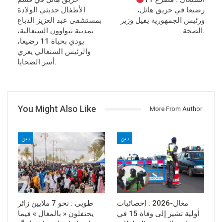
رضيعا في حريق هائل،
الأطفال حديثي الولادة
ورئيس الجمهورية يقيل وزير
بمستشفى عبد العزيز الدباغ
الصحة.
بمدينة تيواوون السنغالية،
يودي بحياة 11 رضيعا،
والرئيس السنغالي يعزي
أسر الضحايا.
You Might Also Like
More From Author
دين
دين
مغال-2026 : إحصائيات
طوبى : نحو 7 ملايين زائر
أولية تشير إلى وفاة 15 في
يحتفلون « بالمغال » فيما