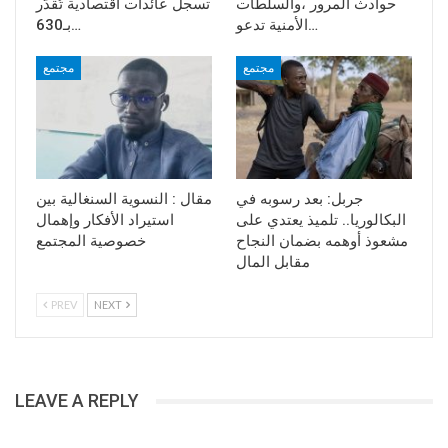
حوادث المرور ،والسلطات
تسجل عائدات اقتصادية تُقدَّر
الأمنية تدعو…
بـ630…
مجتمع
مجتمع
جربل: بعد رسوبه في
مقال : النسوية السنغالية بين
البكالوريا.. تلميذ يعتدي على
استيراد الأفكار وإهمال
مشعوذ أوهمه بضمان النجاح
خصوصية المجتمع
مقابل المال
PREV
NEXT
LEAVE A REPLY