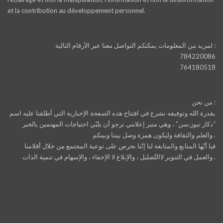
et la contribution au développement personnel.
لمزيد من المعلومات يمكنكم التواصل معنا عبر الأرقام التالية :
784220086
764180518
من نحن :
بقدرة الله وتوفيقه نشرع في افتتاح هذه الصفحة الإخبارية التي أطلقنا عليه اسم
“دكار نيوز.سن” ، وهي منبر إعلامي نرجو أن يلبّي احتياجات المهتمين بالخبر
والعلم والثقافة وليكون همزة وصل بيننا وبينكم .
فيا أيّها المتابع والمتابعة لنا إنّنا نحرص على توعية المجتمع من خلال أقلامنا
والعمل في التنوير لاالتّضليل ، والإبلاغ لا الإخفاء ، والإسهام في تنمية الذات .