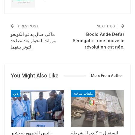
PREV POST
NEXT POST
Boolo Ande Defar
ماكي صال يدعو الكونغو
Sénégal » : une nouvelle
ورواندا للحوار بعد تصاعد
révolution est née.
التوتر بينهما
You Might Also Like
More From Author
ملفات ساخنة
دين
السنغال – كيديرا : شرطة
رئيس الجمهورية بشير