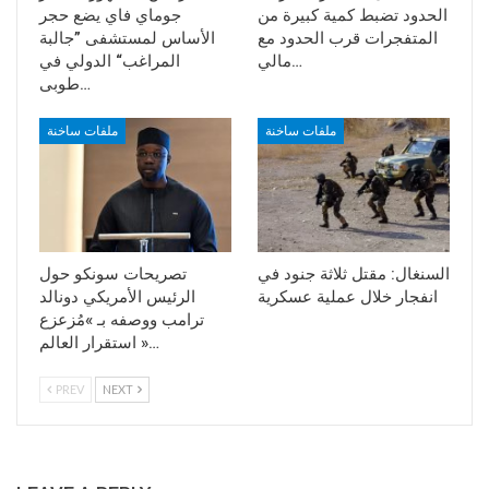
الحدود تضبط كمية كبيرة من
جوماي فاي يضع حجر
المتفجرات قرب الحدود مع
الأساس لمستشفى ”جالبة
مالي…
المراغب“ الدولي في
طوبى…
ملفات ساخنة
ملفات ساخنة
السنغال: مقتل ثلاثة جنود في
تصريحات سونكو حول
انفجار خلال عملية عسكرية
الرئيس الأمريكي دونالد
ترامب ووصفه بـ »مُزعزع
استقرار العالم »…
PREV
NEXT