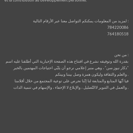
لمزيد من المعلومات يمكنكم التواصل معنا عبر الأرقام التالية :
784220086
764180518
من نحن :
بقدرة الله وتوفيقه نشرع في افتتاح هذه الصفحة الإخبارية التي أطلقنا عليه اسم
“دكار نيوز.سن” ، وهي منبر إعلامي نرجو أن يلبّي احتياجات المهتمين بالخبر
والعلم والثقافة وليكون همزة وصل بيننا وبينكم .
فيا أيّها المتابع والمتابعة لنا إنّنا نحرص على توعية المجتمع من خلال أقلامنا
والعمل في التنوير لاالتّضليل ، والإبلاغ لا الإخفاء ، والإسهام في تنمية الذات .