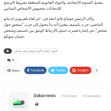
بتعديل المدونة الانتخابية، والمواد القانونية المتعلقة بشروط الترشح
للانتخابات بخصوص الأشخاص المدانين.
وكان الرئيس جوماي فاي انتقد في ٱخر لقاء تلفزيوني له مايو
الماضي، حزب باستيف معتبرا أنه بدأ يتحول إلى حزب “يتمحور حول
شخص”، في إشارة فسرت حينئذٍ بالارتباط الوثيق بين باستيف وشخص
عثمان سونكو.
المؤتمر العادي الأول لترشيح عثمان سونكو
0
Share
Facebook
Twitter
Google+
Dakarnews
2165 Posts
0 Comments