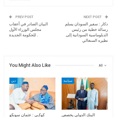
PREV POST
NEXT POST
دكار : سفير السودان يسلم
البيان الصادر في أعقاب
رسالة خطية من رئيس
مجلس الوزراء الأول
الدبلوماسية السودانية إلى
للحكومة الجديدة .
نظيره السنغالي
You Might Also Like
All
سياسة
دين
البنك الدولي يخصص
كوكـي : عثمان سونكو