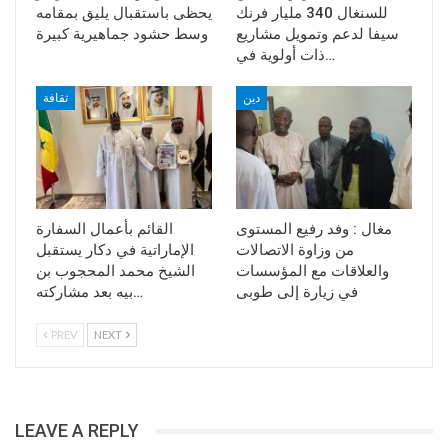
للسنغال 340 مليار فرنك
يحظى باستقبال يليق بمقامه
سيفا لدعم وتمويل مشاريع
وسط حشود جماهيرية كبيرة
ذات أولوية في…
دين
ثقافة
مغال : وفد رفيع المستوى
القائم بأعمال السفارة
من وزاوة الاتصالات
الإماراتية في دكار يستقبل
والعلاقات مع المؤسسات
الشيخ محمد المحجوب بن
في زيارة إلى طوبى
بيه بعد مشاركته…
PREV
NEXT
LEAVE A REPLY