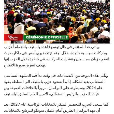
ويأتي هذا المؤتمر في ظل توسع قاعدة باستيف بانضمام أحزاب
وحركات سياسية جديدة، خلال اجتماع تحضيري أمس في داكار، حيث
انضم حزبان سياسيان وعشرات الحركات، في خطوة يقول الحزب إنها
تهدف لتعزيز صورة الانفتاح.
وتأتي هذه الموجة من الانضمامات في وقت بدأ فيه المشهد السياسي
السنغالي يعيد تشكله، إذ بدأ بصعود حزب باستيف الى السلطة بقوة
عام 2024، وسيطرته على البرلمان، مروراً بالخلافات العميقة بين
قيادة الحزب والرئيس السنغالي، الأمين العام السابق لباستيف.
كما يسعى الحزب للتحضير المبكر للانتخابات الرئاسية عام 2029، بعد
أن مهد البرلمان الطريق أمام عثمان سونكو للترشح للانتخابات،