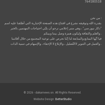
764180518
من نحن :
بقدرة الله وتوفيقه نشرع في افتتاح هذه الصفحة الإخبارية التي أطلقنا عليه اسم
“دكار نيوز.سن” ، وهي منبر إعلامي نرجو أن يلبّي احتياجات المهتمين بالخبر
والعلم والثقافة وليكون همزة وصل بيننا وبينكم .
فيا أيّها المتابع والمتابعة لنا إنّنا نحرص على توعية المجتمع من خلال أقلامنا
والعمل في التنوير لاالتّضليل ، والإبلاغ لا الإخفاء ، والإسهام في تنمية الذات .
© 2026 - dakarnews.sn. All Rights Reserved.
Website Design:
BetterStudio