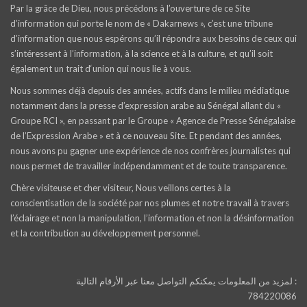
Par la grâce de Dieu, nous précédons à l’ouverture de ce Site
d’information qui porte le nom de « Dakarnews », c’est une tribune
d’information que nous espérons qu’il répondra aux besoins de ceux qui
s’intéressent à l’information, à la science et à la culture, et qu’il soit
également un trait d‘union qui nous lie à vous.
Nous sommes déjà depuis des années, actifs dans le milieu médiatique
notamment dans la presse d’expression arabe au Sénégal allant du «
Groupe RCI », en passant par le Groupe « Agence de Presse Sénégalaise
de l’Expression Arabe » et à ce nouveau Site. Et pendant des années,
nous avons pu gagner une expérience de nos confrères journalistes qui
nous permet de travailler indépendamment et de toute transparence.
Chère visiteuse et cher visiteur, Nous veillons certes à la
conscientisation de la société par nos plumes et notre travail à travers
l’éclairage et non la manipulation, l’information et non la désinformation
et la contribution au développement personnel.
لمزيد من المعلومات يمكنكم التواصل معنا عبر الأرقام التالية :
784220086