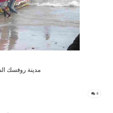
مدينة روفسك الس
0