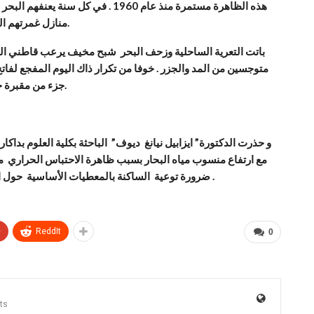
هذه الظاهرة مستمرة منذ عام 1960 . في
منازل غمرتهم المياه تماما ، في نفس السنة ، كما اختفى الكثير من القبور.
باتت التعرية الساحلية وزحف البحر شبح مخيف يرعب قاطني الم
جزء من مقبرة حي “تولين” مرة أخرى وبعض المنازل في الشارع المحاذي.
و حذرت الدكتورة” ايزابيل نيانغ ديوف” الباحثة بكلية العلوم بداك
مع ارتفاع منسوب مياه البحار بسبب ظاهرة الاحتباس الحراري مم
ضرورة توعية الساكنة بالمعطيات الأساسية حول الظاهرة وسبل التأقلم معها ، لاحتواء هذه الموضع المتأزم .
+
ReddIt
0
ts