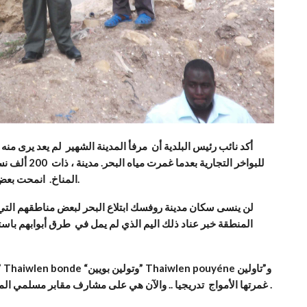
أكد نائب رئيس البلدية أن مرفأ المدينة الشهير لم يعد يرى منه
للبواخر التجا
المناخ. انمحت بعض أحيائها والبقية تنتظر دورها بفعل الزحف التدريجي للبحر.
لن ينسى سكان مدينة روفسك ابتلاع البحر لبعض مناطقهم التي ك
المنطقة خبر عناد ذلك اليم الذي لم يمل في طرق أبوابهم باست
ديغ” Thaiwlen digue ، غمرتها الأمواج تدريجيا .. والآن هي على مشارف مقابر مسلمي المنطقة يصدها سور منخور ومتآكل .