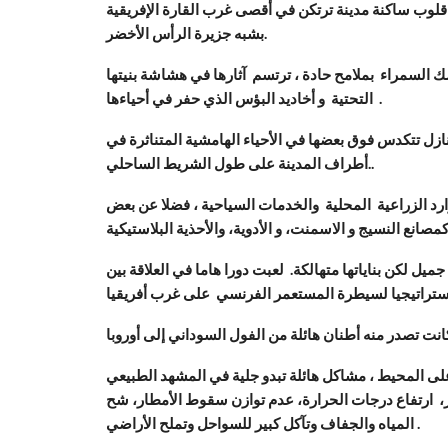
 قلوب ساكنة مدينة ترتكن في أقصى غرب القارة الإفريقية
بشبه جزيرة الرأس الأخضر.
 روفسك السمراء بملامح حادة ، ترتسم آثارها في هشاشة بنيتها
التحتية و أخاديد البؤس الذي حفر في أحياءها .
نازل تتكدس فوق بعضها في الأحياء الهامشية المتناثرة في
أطراف المدينة على طول الشريط الساحلي..
رد الزراعية المحلية والخدمات السياحية ، فضلا عن بعض
صانع النسيج و الاسمنت، و الأدوية، والأحذية البلاستيكية
ل لكن بناياتها متهالكة. لعبت دورا هاما في العلاقة بين
 المحيط ، مشاكل هائلة تبدو جلية في المشهد الطبيعي
بحر، ارتفاع درجات الحرارة، عدم توازن سقوط الأمطار، شح
المياه والجفاف وتآكل كبير للسواحل وتملح الأراضي .