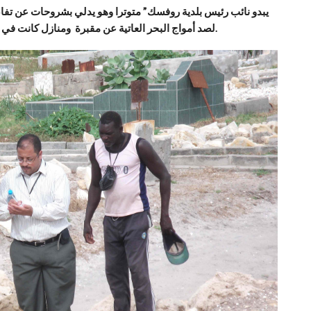
يبدو نائب رئيس بلدية روفسك” متوترا وهو يدلي بشروحات عن تفا
لصد أمواج البحر العاتية عن مقبرة ومنازل كانت في وقت بعيد وسط المدينة لتصبح الآن وجها لوجه أمام البحر.