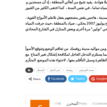
 كل سنة يعنفهم البحر بلا هوادة، يفيد شيخ من أهالي المنطقة ، إذ أن مسجدين و
دينة ، هاجس يقض مضجعهم بفعل تلاطم الأمواج القوية ،
متوجسين من المد والجزر . خوفا من تكرار ذاك اليوم المفجع لفاتح يوليوز 2007 يحكي ، صياد بالمنطقة ،حيث جرفت المياه
ار ومن مواليد مدينة روفسك من تفاقم الوضع وتتوقع الأسوأ
ا يستلزم التدخل العاجل لمكافحة إشكال تغير المناخ مع
محمد التفراوتي
روفسك
تغير المناخ
السنغال
Share
Facebook
Twitter
Google
المحرر
1140 Posts
0 Commen