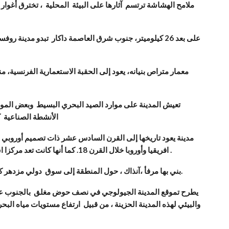
ملامح الهشاشة ترتسم آثارها على البيئة المحلية ، تخترق أغوار
على بعد 26 كيلوميتر، جنوب شرق العاصمة داكار تبدو مدينة
معمار متراص بنيانه، يعود إلى الحقبة الاستعمارية الفرنسية، م
تعيش المدينة على موارد الصيد البحري البسيط وبعض الموا
الأنشطة الصناعية كم
مدينة يعود تاريخها إلى القرن السادس عشر ذات تصميم أوروبي جمي
افريقيا وأوروبا خلال القرن 18. كما أنها كانت تعد مركزا استراتيجيا لسيطرة المستعمر الفرنسي على غرب أفريقيا .
بني بها مرفأ ،آنذاك ، حول المنطقة إلى سوق دولي مزدهر كانت تصدر منه أطنان هائلة من الفول السوداني إلى أوروبا.
يطرح تموقع المدينة الجيولوجي في نصف حوض مغلق بالجنوب على
والبيئي لهذه المدينة الحزينة ، من قبيل ارتفاع مستويات مياه ال