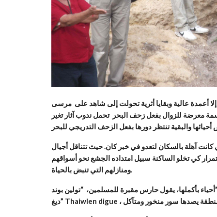
 إلا أعمدة عالية وبقايا أثرية تحولت إلى شاهد على مرسى
رية بعدما غمرت مياه البحر. مدينة ، ذات 200 ألف نسمة معرضة للزوال بفعل زحف البحر تحمل ندوب آثار تغير
انت آهلة بالسكان لتعدو في خبر كان. حيث تتناقل أجيال
مرار كي تخلو الساكنة سبيل امتداده الجشع نحو أسواقهم
ومنازلهم التي تنبض بالحياة.
أحياء بأكملها، يقول حارس مقبرة للمسلمين، “تولين بوند” Thaiwlen bonde “وتولين بويين” Thaiwlen pouyéne و”تاولين