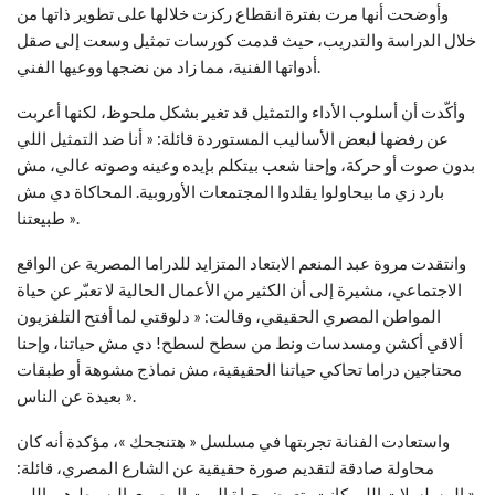
وأوضحت أنها مرت بفترة انقطاع ركزت خلالها على تطوير ذاتها من
خلال الدراسة والتدريب، حيث قدمت كورسات تمثيل وسعت إلى صقل
أدواتها الفنية، مما زاد من نضجها ووعيها الفني.
وأكّدت أن أسلوب الأداء والتمثيل قد تغير بشكل ملحوظ، لكنها أعربت
عن رفضها لبعض الأساليب المستوردة قائلة: « أنا ضد التمثيل اللي
بدون صوت أو حركة، وإحنا شعب بيتكلم بإيده وعينه وصوته عالي، مش
بارد زي ما بيحاولوا يقلدوا المجتمعات الأوروبية. المحاكاة دي مش
طبيعتنا ».
وانتقدت مروة عبد المنعم الابتعاد المتزايد للدراما المصرية عن الواقع
الاجتماعي، مشيرة إلى أن الكثير من الأعمال الحالية لا تعبّر عن حياة
المواطن المصري الحقيقي، وقالت: « دلوقتي لما أفتح التلفزيون
ألاقي أكشن ومسدسات ونط من سطح لسطح! دي مش حياتنا، وإحنا
محتاجين دراما تحاكي حياتنا الحقيقية، مش نماذج مشوهة أو طبقات
بعيدة عن الناس ».
واستعادت الفنانة تجربتها في مسلسل « هتنجحك »، مؤكدة أنه كان
محاولة صادقة لتقديم صورة حقيقية عن الشارع المصري، قائلة:
« المسلسلات اللي كانت بتعرض حياة البيت المصري البسيط هي اللي