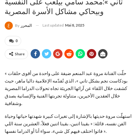
تاني »:محمد سامي بيلعب على النفسية
وبيحاكي مشاكل الأسرة المصرية
Last updated
Mai 8, 2025
المحرر
By
0
Share
حلّت الفنانة مروة عبد المنعم ضيفة على واحدة من أقوى حلقات »
بودكاست نجم بشكل تاني »، الذي تُقدّمه الإعلامية داليا ماهر، حيث
كشفت خلال اللقاء عن آرائها الجريئة تجاه تحولات الدراما المصرية
خلال العقدين الأخيرين، متناولة تجربتها الفنية والإنسانية بصدق
وشفافية.
استهلّت مروة حديثها بالإشارة إلى تغيرات كبيرة شهدتها حياتها وحياة
الفن نفسه، قائلة: « بقينا اتنين، بقينا اتنين فعلاً، العشرين سنة اللي
فاتوا اختلف فيهم كل شيء، سواء أنا أو الدراما نفسها ».