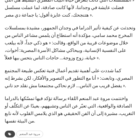
فضلت عايشة في وجداننا، لأنها كانت صادقة، لما عملت مسلسل
هتنجحك، كنت عايزة أقول: يا جماعة دي مصر ».
وتحدثت عن كيفية تأثير الدراما في وجدان الجمهور، مشيدة بمسلسلات
المخرج محمد سامي، مؤكدة أنه استطاع أن يلمس مشاعر الناس من
خلال موضوعات قريبة من الواقع، وقالت: « هو ذكي جداً، لأنه بيلعب
على النفسية الإنسانية، وبيحاكي مشاكل الأسرة المصرية: أخوات،
خيانة، زوج وزوجة… حاجات الناس بتحس بيها فعلاً ».
كما شددت على أهمية تقديم أعمال فنية تعكس طبيعة المجتمع
المصري، وتابعت: « أنا مع التطور في التصوير والأفكار، لكن بشرط إنه
يفضل قريب من الناس… لازم نحاكي مجتمعنا مش نقلد حد تاني ».
واختتمت مروة عبد المنعم اللقاء برسالة تؤكد فيها تمسّكها بالدراما
الصادقة والواقعية، التي تعبّر عن الناس وتشبههم، بعيدًا عن التكلّف أو
التغريب، مشيرة إلى أن الفن الحقيقي هو الذي يلامس القلوب لأنه نابع
من البيئة نفسها.
مروة عبد المنعم