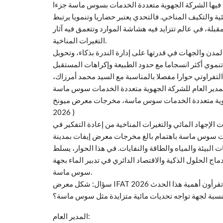
ط فيها الشركة الجهوية متعددة الخدمات بسوس ماسة جزءا
ة والتكيف المناخي. فالتحدي يعتبر حضاريا وتنمويا يرتبط
قبلة، في عالم تتزايد فيه هشاشة الموارد وتتعمق فيه آثار
التغيرات المناخية.
لمدن والجهات في قدرتها على إدارة الندرة بذكاء، وتحويل
تفراوتي حوارا مفصلا بالمناسبة مع السيد محمد أمرزاك،
هوية متعددة الخدمات سوس ماسة، مخرجات معرض ميونخ (IFAT
2026 )
 الإجهاد المائي والتغيرات المناخية من إعادة التفكير في
مات سوس ماسة باهتمام بالغ مخرجات معرض إيفات بمدينة
 البيئة والمياه والطاقة والنفايات. في هذا الحوار، يسلط
ماج الحلول الذكية والاقتصاد الدائري في تدبير الماء بجهة
سوس ماسة.
سؤال: شكل معرض IFAT 2026 مناسبة عالمية لعرض أحدث تكنولوجيات البيئة والمياه. كيف تقرأون أهمية هذا الحدث
نسبة لجهة تواجه تحديات مائية متزايدة مثل سوس ماسة؟
المدير العام: