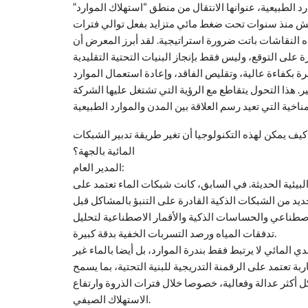
رد الطبيعية، عنوانها الانتقال من منطق “استهلاك الموارد”
عيش منذ سنوات تحت ضغط مائي متزايد بفعل توالي فترات
 النقاشات باتت ضرورة استراتيجية. لقد أبرز المعرض أن
ة بكفاءة عالية، وتقليص الفاقد، وإعادة استعمال الموارد
ر. هذا التحول يتقاطع مع الرؤية التي تشتغل عليها الشركة
” من أبرز محاور المعرض. كيف يمكن لهذه التكنولوجيا أن تغير طريقة تدبير الشبكات
المائية بالجهة؟
المدير العام:
لبيئية الحديثة. في السابق، كانت شبكات الماء تعتمد على
ديد من الشبكات الذكية القادرة على التنبؤ بالمشاكل قبل
صطناعي والحساسات الذكية والأقمار الاصطناعية لتحليل
تدفقات المياه ورصد التسربات الخفية بدقة كبيرة.
ي المائي لا يرتبط فقط بندرة الموارد، بل أيضا بالماء غير
 تعتمد على الرقمنة التدريجية للبنية التحتية، بما يسمح
 أكثر عدالة وفعالية، خصوصا خلال فترات الذروة وارتفاع
الاستهلاك الصيفي.