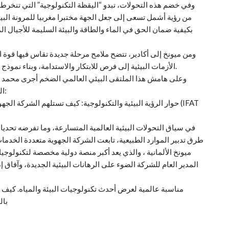
وفي خضم هذه التحولات، تبدو “اليقظة التكنولوجية” التي تنخر
من رؤية أشمل تسعى إلى جعل الجهة مختبرا مغربيا للمرونة البيئي
بكيفية ضمان الحق في الماء والطاقة والبيئة السليمة للأجيال الم
ومن ميونخ إلى أكادير، تتضح ملامح مرحلة جديدة تقاس فيها قوة ا
الأزمات البيئية إلى فرص للابتكار والاستدامة، وبناء نموذج تنموي أكثر انسجاما مع حدود الطبيعة وإكراهات المستقبل.
وعلى هامش هذا الملتقى البيئي العالمي الضخم أجرى محمد ال
المدير العام للشركة الجهوية متعددة الخدمات سوس ماسة:
حوار الرؤية البيئية والتكنولوجية: كيف تستلهم الشركة الج
في سياق التحولات البيئية العالمية المتسارعة، وما تفرضه تحديات
طرق تدبير الموارد الطبيعية، تابعت الشركة الجهوية متعددة الخد
ميونخ الألمانية ، والذي يعد أكبر منصة دولية مخصصة لتكنولوجيات
المدير العام للشركة الضوء على الرهانات البيئية الجديدة، وآفاق إد
بال