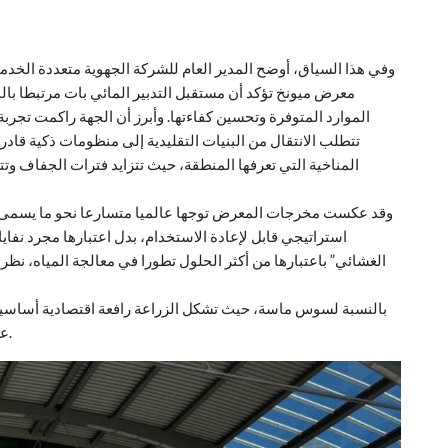
وفي هذا السياق، أوضح المدير العام للشركة الجهوية متعددة الخدم
معرض ميونخ تؤكد أن مستقبل التدبير المائي بات مرتبطا ب
الموارد المتوفرة وتحسين كفاءتها. وأبرز أن الجهة راكمت تجربة
تتطلب الانتقال من البنيات التقليدية إلى منظومات ذكية قادر
المناخية التي تعرفها المنطقة، حيث تتزايد فترات الجفاف و
وقد عكست مخرجات المعرض توجها عالميا متسارعا نحو ما يسمى “إنت
استراتيجي قابل لإعادة الاستخدام، بدل اعتبارها مجرد نفاي
الغشائي” باعتبارها من أكثر الحلول تطورا في معالجة المياه، نظرا 
بالنسبة لسوس ماسة، حيث تشكل الزراعة رافعة اقتصادية أساسية
عن المياه الجوفية ويساهم في بناء دورة مائية أكثر استدامة.