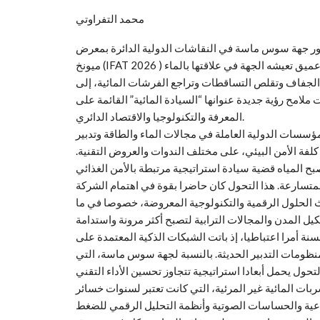
محمد التفراوتي
ضور جهة سوس ماسة في النقاشات الدولية الدائرة بمعرض
ميونخ (IFAT 2026 ) بألمانيا، متابعة تقنية لمستجدات قطاع البيئة. ثم تجسيدا لتحول عميق تعيشه الجهة في علاقتها بالماء
ت الجفاف وتقلص التساقطات وتراجع الفرشات المائية، إلى
 ملامح رؤية جديدة عنوانها “السيادة المائية” القائمة على
المعرفة والتكنولوجيا والاقتصاد الدائري.
سسات الدولية العاملة في مجالات الماء والطاقة وتدبير
ع كلفة الأمن البيئي، على مختلف الندوات والعروض التقنية.
ح المياه قضية سيادة استراتيجية مرتبطة بالأمن الغذائي
لمتسارعة. هذا التحول كان حاضرا بقوة في اهتمام الشركة
الحلول الرقمية والتكنولوجية المعروضة، خصوصا في ما
 مركزيا في دورة هذه السنة أمرا اعتباطيا، إذ باتت الشبكات الذكية المعتمدة على
نظومات التدبير الحديثة. بالنسبة لجهة سوس ماسة، التي
تحول يحمل أبعادا استراتيجية تتجاوز تحسين الأداء التقني
سربات المائية غير المرئية، التي كانت تعتبر لسنوات خسائر
اعية والحساسات الصوتية وأنظمة التحليل الرقمي للضغط