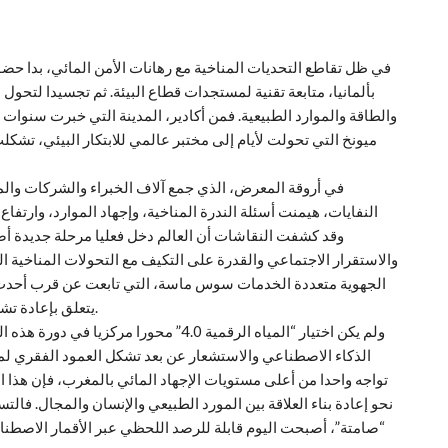
في ظل تقاطع التحديات المناخية مع رهانات الأمن المائي، بدا ح
والطاقة والموارد الطبيعية. فمن أكادير، المدينة التي خبرت سنوا
ميونخ التي تحولت لأيام إلى مختبر عالمي للابتكار البيئي، تشكلت
في أروقة المعرض، الذي جمع آلاف الخبراء والشركات والمؤ
النفايات، هيمنت أسئلة الندرة المناخية، وإجهاد الموارد، وارتفا
وقد كشفت النقاشات أن العالم دخل فعليا مرحلة جديدة أصب
والاستقرار الاجتماعي والقدرة على التكيف مع التحولات المناخية ا
الجهوية متعددة الخدمات سوس ماسة، التي تابعت عن قرب أحدث 
يتعلق بإعادة تشكيل المدن والمجالات الترابية لتصبح أكثر مرونة واستدامة.
ولم يكن اختيار “المياه الرقمية 4.0” محورا
الذكاء الاصطناعي والاستشعار عن بعد تشكل العمود الفقري لم
تواجه واحدا من أعلى مستويات الإجهاد المائي بالمغرب، فإن هذا ال
نحو إعادة بناء العلاقة بين المورد الطبيعي والإنسان والمجال. فالت
“صامتة”، أصبحت اليوم قابلة للرصد اللحظي عبر الأقمار الاصطن