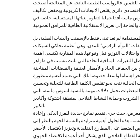
لة للتثمين. فالرواسب الطينية الناتجة عن المعالجة أصبحت
ج اقتصادي دائري يقلص الانبعاثات الكربونية ويخفض تكاليف
س ماسة أفقا عمليا لتطوير بنياتها المستقبلية، خاصة في
لمستدامة لم تعد تبنى فقط بالإسمنت والبنيات الصلبة، بل
طبيقات “التوأم الرقمي” للمدن، وهي أنظمة تحاكي الشبكات
ختلالات التوزيع قبل وقوعها. هذه المقاربة تكتسي أهمية
ل التغيرات المناخية الحادة التي باتت تتسبب في ظواهر
ر اهتماما واسعا، خصوصا تلك التي تعتمد أغشية متطورة
الحالية تتجه نحو تقليص الكلفة الطاقية للتحلية وتحسين
ذه المعطيات تحمل دلالات مهمة بالنسبة لسوس ماسة، التي
ء الشروب وحماية النشاط الفلاحي بمنطقة اشتوكة وأكادير
الكبير.
المعرض، حيث جرى تقديم نماذج جديدة للفرز الذكي وإعادة
كتسب هذه الحلول أهمية متزايدة بالنسبة للجهة بالنظر إلى
يص الضغط على المطارح التقليدية وتعزيز الاقتصاد الأخضر