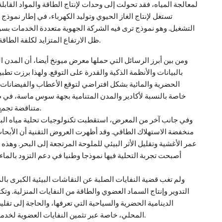
لمعالجة المياه، فقد تحولت إلى وحدات لإنتاج الطاقة والمواد القاب
تستغل لإنتاج الغاز الحيوي وتوليد الكهرباء، في إطار نموذ
التشغيل. وهو نموذج ترى فيه الشركة الجهوية متعددة الخدمات بسو
ظل الارتفاع المتزايد لكلفة الطاقة والحاجة إلى تعزيز الاستقلالية الطاقية للمرافق العمومية.
ومن بين أبرز الرسائل التي حملها معرض ميونخ أيضا، أن المدن ا
بالبيانات والأنظمة الذكية والقدرة على التوقع. ولهذا برزت ت
الحضرية والمائية بشكل افتراضي لتوقع الأعطاب والفيضانات وا
خاصة بالنسبة لأكادير والمدن المتنامية بجهة سوس ماسة، في ظ
متناقضة تجمع بين الجفاف الحاد والأمطار العنيفة والفيضانات المفاجئة.
وفي جانب آخر من المعرض، استقطبت تكنولوجيات تحلية مياه البح
منخفضة الاستهلاك الطاقي. وقد أظهرت العروض التقنية أن الأبحاث 
عمر الأغشية وتقليل الأثر البيئي للملوحة المرتجعة إلى البحر. وه
أصبحت تجربة التحلية فيها نموذجا وطنيا في دعم التزود بالما
ولم تغب قضية النفايات الصلبة عن النقاشات البيئية الكبرى ب
التدوير وإنتاج السماد العضوي والطاقة من النفايات المنزلية. وت
الدينامية الحضرية والسياحية التي تعرفها، والحاجة إلى تقل
المحلي، خاصة عبر تثمين النفايات العضوية لخدمة القطاع الفلاحي الذي يشكل أحد أعمدة الاقتصاد الجهوي.