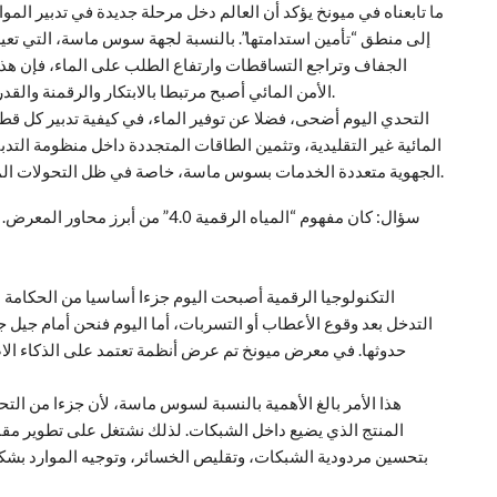
ما تابعناه في ميونخ يؤكد أن العالم دخل مرحلة جديدة في تدبير الموا
إلى منطق “تأمين استدامتها”. بالنسبة لجهة سوس ماسة، التي ت
الجفاف وتراجع التساقطات وارتفاع الطلب على الماء، فإن هذه
الأمن المائي أصبح مرتبطا بالابتكار والرقمنة والقدرة على التوقع، وليس فقط بإنجاز البنيات التحتية التقليدية.
التحدي اليوم أضحى، فضلا عن توفير الماء، في كيفية تدبير كل قطر
المائية غير التقليدية، وتثمين الطاقات المتجددة داخل منظومة التدبي
الجهوية متعددة الخدمات بسوس ماسة، خاصة في ظل التحولات المناخية التي تعيد رسم العلاقة بين المدن والموارد الطبيعية.
سؤال: كان مفهوم “المياه الرقمية 4.0
التكنولوجيا الرقمية أصبحت اليوم جزءا أساسيا من الحكامة ا
التدخل بعد وقوع الأعطاب أو التسربات، أما اليوم فنحن أمام جيل ج
حدوثها. في معرض ميونخ تم عرض أنظمة تعتمد على الذكاء الا
هذا الأمر بالغ الأهمية بالنسبة لسوس ماسة، لأن جزءا من التحد
المنتج الذي يضيع داخل الشبكات. لذلك نشتغل على تطوير مقاربة
بتحسين مردودية الشبكات، وتقليص الخسائر، وتوجيه الموارد بشكل