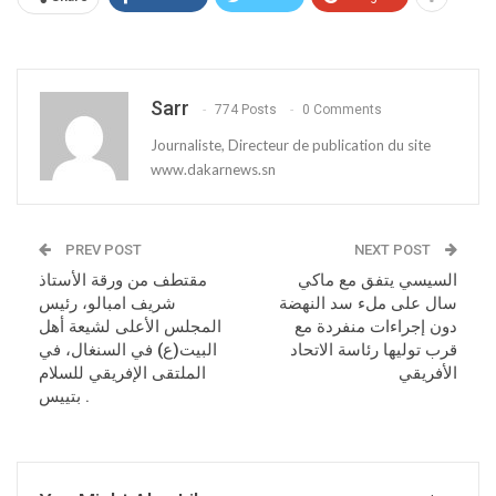
Sarr
774 Posts
0 Comments
Journaliste, Directeur de publication du site
www.dakarnews.sn
PREV POST
NEXT POST
السيسي يتفق مع ماكي
مقتطف من ورقة الأستاذ
سال على ملء سد النهضة
شريف امبالو، رئيس
دون إجراءات منفردة مع
المجلس الأعلى لشيعة أهل
قرب توليها رئاسة الاتحاد
البيت(ع) في السنغال، في
‏الأفريقي
الملتقى الإفريقي للسلام
بتييس .