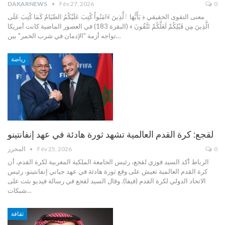
DAKARNEWS
Fév 27, 2026
0
معنى التقوى الحقيقي
﴿ يَأَيُّهَا ٱلَّذِينَ ءَامَنُواْ كُتِبَ عَلَيْكُمُ الصِّيَامُ كَمَا كُتِبَ عَلَى
الَّذِينَ مِن قَبْلِكُمْ لَعَلَّكُمْ تَتَّقُونَ ﴾ (البقرة 183)
في العصور الماضية كانت أمريكا
…
تواجه أزمة "الإدمان في شرب الخمر" بين
رياضة
لقجع: كرة القدم العالمية تشهد ثورة هادئة في عهد إنفانتينو
0
Fév 25, 2026
المحرر
الرباط
أكد السيد فوزي لقجع، رئيس الجامعة الملكية المغربية لكرة القدم، أن
كرة القدم العالمية تعيش على وقع ثورة هادئة في عهد جياني إنفانتينو، رئيس
الاتحاد الدولي لكرة القدم (فيفا).
وقال السيد لقجع في رسالة فيديو بثت على
…
شبكات
ثقافة