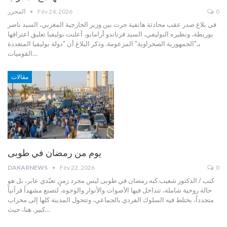
0
Fév 24, 2026
المحرر
في بلاغ صدر عقب محادثة هاتفية جرت بين وزير الخارجية المغربي، السيد ناصر
بوريطة، ونظيره البوليفي، السيد فرناندو أرامايو، أعلنت بوليفيا تعليق اعترافها
بـ"الجمهورية الصحراوية" المزعومة.
وذكر البلاغ أن "دولة بوليفيا المتعددة
…
القوميات
مقالات
يوم من رمضان في طوبى
DAKARNEWS
Fév 22, 2026
0
كتب / الدكتور شعيب كبه
رمضان في طوبى ليس مجرد زمنٍ تعبّدي عابر، بل هو
حالة روحية شاملة، تتداخل فيها الأصوات والأنوار والوجوه، لتصنع مشهداً قرآنياً
متجدداً، يختلط فيه السلوك الفردي بالجماعي، وتتحول المدينة كلها إلى محراب
…
كبير. هنا، حيث