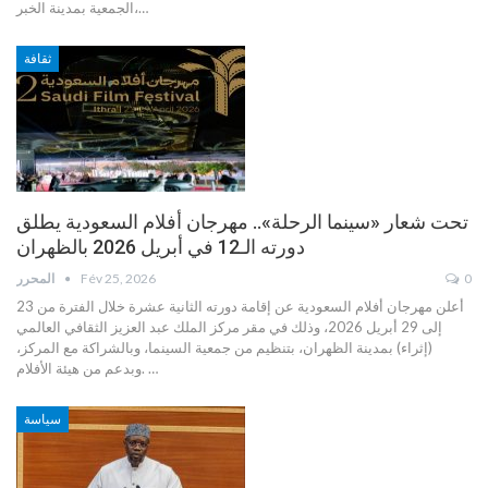
…
الجمعية بمدينة الخبر،
ثقافة
تحت شعار «سينما الرحلة».. مهرجان أفلام السعودية يطلق
دورته الـ12 في أبريل 2026 بالظهران
0
Fév 25, 2026
المحرر
أعلن مهرجان أفلام السعودية عن إقامة دورته الثانية عشرة خلال الفترة من 23
إلى 29 أبريل 2026، وذلك في مقر مركز الملك عبد العزيز الثقافي العالمي
(إثراء) بمدينة الظهران، بتنظيم من جمعية السينما، وبالشراكة مع المركز،
…
وبدعم من هيئة الأفلام.
سياسة