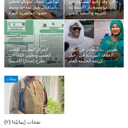
دكار : وفد رفيع المستوى من
كوكـي : عثمان سونكو يحظى
مؤسسة دار الاستقامة
باستقبال يليق بمقامه وسط
للتربية والتنمية يلتقي…
حشود جماهيرية كبيرة
طوبى : بيان صادر عن ديوان
المركز المغربي للبحث
الخلافة المريدية في رحيل
العلمي وتطوير الكفاءات
كريمة الخليفة العام…
يطرح إصدارًا أكاديميًا…
مقالات
نفحات إيمانيّة! (٢)