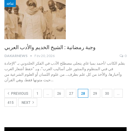
ثقافة
وجبة رمضانية : الشيخ الخديم والأدب العربي
DAKARNEWS
Fév 20, 2026
0
بقلم الکاتب /أحمد بمبا غاي
يتجلى مصطلح الأدب في الفكر الخلدوني بـ "الإجادة
في فني المنظوم والمنثور على أساليب العرب"، وبـ "حفظ أشعار العرب
وأخبارها، والأخذ من كل علم بطرف… من علوم اللسان أو العلوم الشرعية من
…
حيث متونها فقط، وهي القرآن
PREVIOUS
1
…
26
27
28
29
30
…
415
NEXT