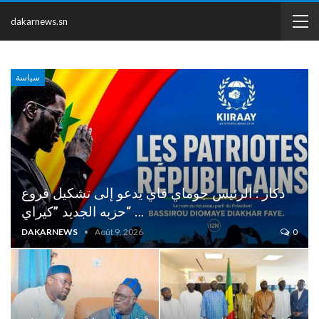
dakarnews.sn
سياسة
دكار : الرئيس جوماي فاي يدعو إلى تشكيل فروع
حزبه الجديد ”كيراي“ …
DAKARNEWS
Août 9, 2026
0