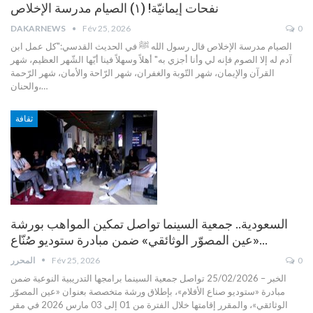
نفحات إيمانيّة! (١) الصيام مدرسة الإخلاص
DAKARNEWS
Fév 25, 2026
0
الصيام مدرسة الإخلاص
قال رسول الله ﷺ في الحديث القدسي:"كل عمل ابن
آدم له إلا الصوم فإنه لي وأنا أجزي به"
أهلاً وسهلاً فينا أيّها الشّهر العظيم، شهر
القرآن والإيمان، شهر التّوبة والغفران، شهر الرّاحة والأمان، شهر الرّحمة
…
والحنان،
ثقافة
السعودية.. جمعية السينما تواصل تمكين المواهب بورشة
«عين المصوّر الوثائقي» ضمن مبادرة ستوديو صُنّاع…
0
Fév 25, 2026
المحرر
الخبر – 25/02/2026
تواصل جمعية السينما برامجها التدريبية النوعية ضمن
مبادرة «ستوديو صناع الأفلام»، بإطلاق ورشة متخصصة بعنوان «عين المصوّر
الوثائقي»، والمقرر إقامتها خلال الفترة من 01 إلى 03 مارس 2026 في مقر