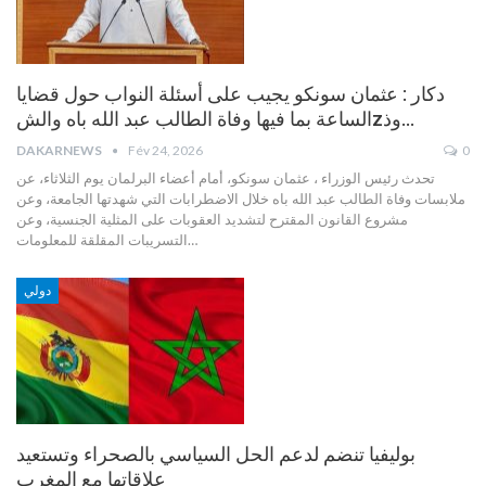
دكار : عثمان سونكو يجيب على أسئلة النواب حول قضايا
الساعة بما فيها وفاة الطالب عبد الله باه والشzوذ…
DAKARNEWS
Fév 24, 2026
0
تحدث رئيس الوزراء ، عثمان سونكو، أمام أعضاء البرلمان يوم الثلاثاء، عن
ملابسات وفاة الطالب عبد الله باه خلال الاضطرابات التي شهدتها الجامعة، وعن
مشروع القانون المقترح لتشديد العقوبات على المثلية الجنسية، وعن
…
التسريبات المقلقة للمعلومات
دولي
بوليفيا تنضم لدعم الحل السياسي بالصحراء وتستعيد
علاقاتها مع المغرب