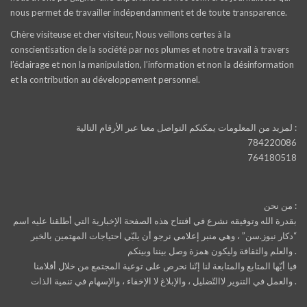
nous permet de travailler indépendamment et de toute transparence.
Chère visiteuse et cher visiteur, Nous veillons certes à la
conscientisation de la société par nos plumes et notre travail à travers
l’éclairage et non la manipulation, l’information et non la désinformation
et la contribution au développement personnel.
لمزيد من المعلومات يمكنكم التواصل معنا عبر الأرقام التالية :
784220086
764180518
من نحن :
بقدرة الله وتوفيقه نشرع في افتتاح هذه الصفحة الإخبارية التي أطلقنا عليه اسم
“دكار نيوز.سن” ، وهي منبر إعلامي نرجو أن يلبّي احتياجات المهتمين بالخبر
والعلم والثقافة وليكون همزة وصل بيننا وبينكم .
فيا أيّها المتابع والمتابعة لنا إنّنا نحرص على توعية المجتمع من خلال أقلامنا
والعمل في التنوير لاالتّضليل ، والإبلاغ لا الإخفاء ، والإسهام في تنمية الذات .