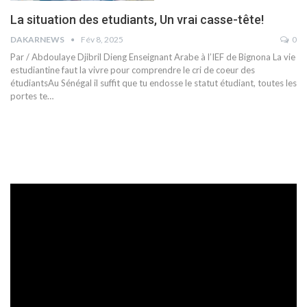
La situation des etudiants, Un vrai casse-tête!
DAKARNEWS
Fév 8, 2025
0
Par / Abdoulaye Djibril Dieng
Enseignant Arabe à l’IEF de Bignona
La vie
estudiantine faut la vivre pour comprendre le cri de coeur des
étudiantsAu Sénégal il suffit que tu endosse le statut étudiant, toutes les
portes te
…