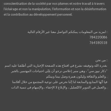
conscientisation de la société par nos plumes et notre travail à travers
l’éclairage et non la manipulation, l’information et non la désinformation
et la contribution au développement personnel.
لمزيد من المعلومات يمكنكم التواصل معنا عبر الأرقام التالية :
784220086
764180518
من نحن :
بقدرة الله وتوفيقه نشرع في افتتاح هذه الصفحة الإخبارية التي أطلقنا عليه اسم
“دكار نيوز.سن” ، وهي منبر إعلامي نرجو أن يلبّي احتياجات المهتمين بالخبر
والعلم والثقافة وليكون همزة وصل بيننا وبينكم .
فيا أيّها المتابع والمتابعة لنا إنّنا نحرص على توعية المجتمع من خلال أقلامنا
والعمل في التنوير لاالتّضليل ، والإبلاغ لا الإخفاء ، والإسهام في تنمية الذات .