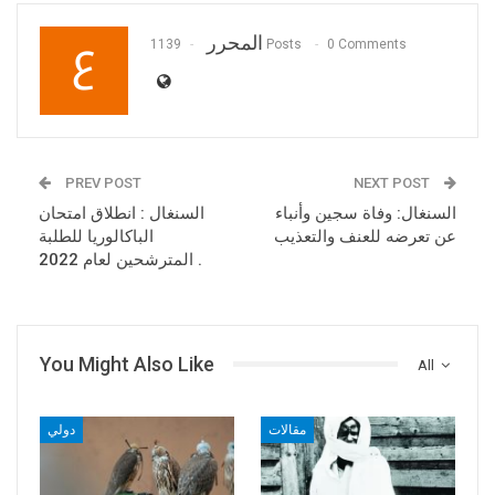
المحرر
1139 Posts
0 Comments
PREV POST
NEXT POST
السنغال: وفاة سجين وأنباء
السنغال : انطلاق امتحان
عن تعرضه للعنف والتعذيب
الباكالوريا للطلبة
المترشحين لعام 2022 .
You Might Also Like
All
مقالات
دولي