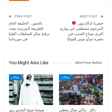
PREV POST
NEXT POST
حصريا لدكارنيوز…
بالصور… الخليفة العام
المرحوم مصطفى غي يواري
للطريقة المريدية يبعث
الثرى صباح السبت في
برقية شكر للسلطات العليا
مقبرة سِدّو سِبِي (فوتا)
في موريتانيا.
You Might Also Like
More From Author
مقالات
مقالات
دكار : ماكي صال يحظى
شيخنا شيخ الخديم رمز