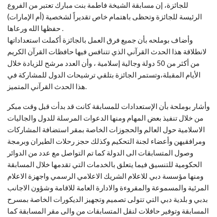
للجائزة، إن مسابقة الشيخة فاطمة بنت مبارك تعتبر من الفروع
الرئيسة للجائزة وتحظى باهتمام خاص تقديراً لشخصية (أم الإمارات)
حفظها الله ورعاها .
وأضاف بوملحه بأن جميع فرق العمل بالجائزة أكملت استعداداتها
لانطلاقة هذا الحدث القرآني الذي تتنافس فيها حافظات القرآن الكريم
من أكثر من 50 دولة وجالية إسلامية ، وأن العدد مرشح للزيادة خلال
الأيام المقبلة،وتستمر الجائزة بتلقي ترشيحات الدول للمشاركة في
هذا الحدث القرآني المتميز.
وأشار بوملحة بأن الإستعدادات للمسابقة كانت قد بدأت قبل وقت مبكر
من خلال تنفيذ بعض المهام ومنها الدعوات المرسلة للدول والجاليات
الاسلامية حول العالم والحجوزات الخاصة بمقر استضافة المشاركات
ومرافقيهن وأعضاء لجنة التحكيم وكذلك حجز رحلات الطيران وبرمجة
وصول المتسابقات الى الدولة كما تم التواصل مع عدد من الدوائر
الحكومية للتنسيق فيما يتعلق بالخدمات التي تقدمها خلال المسابقة
ومنها مؤسسة دبي للاعلام الشريك الاعلامي الرسمي واجهزة الاعلام
المرئية والمسموعة والمقروءة والادارة العامة للاقامة وشؤون الاجانب
بدبي و بلدية دبي التي تتولى تصميم وتجهيز الديكورات الخاصة بمسرح
المسابقة وتوفير حافلات لنقل المتسابقات من والى مقر المسابقة كما