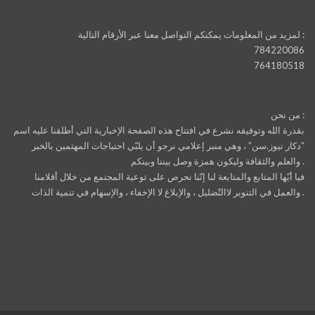
لمزيد من المعلومات يمكنكم التواصل معنا عبر الأرقام التالية :
784220086
764180518
من نحن :
بقدرة الله وتوفيقه نشرع في افتتاح هذه الصفحة الإخبارية التي أطلقنا عليه اسم
“دكار نيوز.سن” ، وهي منبر إعلامي نرجو أن يلبّي احتياجات المهتمين بالخبر
والعلم والثقافة وليكون همزة وصل بيننا وبينكم .
فيا أيّها المتابع والمتابعة لنا إنّنا نحرص على توعية المجتمع من خلال أقلامنا
والعمل في التنوير لاالتّضليل ، والإبلاغ لا الإخفاء ، والإسهام في تنمية الذات .