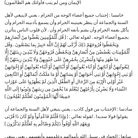
الإيمان ومن لم يتب فأولئك هم الظالمون}
خامسا : إجتناب جميع أعضاء الوجه من الحرام ، يعني لاينبغي لأهل
السنة والجماعة أن ينظر بعينينه الحرام وأن يسمع بأذنينه الحرام وأن
يأكل بفمه الحرام وأن يشم بأنفه الحرام وأن . لأن قلوب الناس يتأثرن
بجميع أعضاء الوجه . لقوله تعالي : { قُل لِّلْمُؤْمِنِينَ يَغُضُّوا مِنْ أَبْصَارِهِمْ
وَيَحْفَظُوا فُرُوجَهُمْ ذَلِكَ أَزْكَى لَهُمْ إِنَّ اللَّهَ خَبِيرٌ بِمَا يَصْنَعُونَ . وَقُل
لِّلْمُؤْمِنَاتِ يَغْضُضْنَ مِنْ أَبْصَارِهِنَّ وَيَحْفَظْنَ فُرُوجَهُنَّ وَلَا يُبْدِينَ زِينَتَهُنَّ إِلَّا
مَا ظَهَرَ مِنْهَا وَلْيَضْرِبْنَ بِخُمُرِهِنَّ عَلَى جُيُوبِهِنَّ وَلَا يُبْدِينَ زِينَتَهُنَّ إِلَّا
لِبُعُولَتِهِنَّ أَوْ آبَائِهِنَّ أَوْ آبَاء بُعُولَتِهِنَّ أَوْ أَبْنَائِهِنَّ أَوْ أَبْنَاء بُعُولَتِهِنَّ أَوْ إِخْوَانِهِنَّ
أَوْ بَنِي إِخْوَانِهِنَّ أَوْ بَنِي أَخَوَاتِهِنَّ أَوْ نِسَائِهِنَّ أَوْ مَا مَلَكَتْ أَيْمَانُهُنَّ أَوِ التَّابِعِينَ
غَيْرِ أُوْلِي الْإِرْبَةِ مِنَ الرِّجَالِ أَوِ الطِّفْلِ الَّذِينَ لَمْ يَظْهَرُوا عَلَى عَوْرَاتِ
النِّسَاء وَلَا يَضْرِبْنَ بِأَرْجُلِهِنَّ لِيُعْلَمَ مَا يُخْفِينَ مِن زِينَتِهِنَّ وَتُوبُوا إِلَى اللَّهِ
جَمِيعًا أَيُّهَا الْمُؤْمِنُونَ لَعَلَّكُمْ تُفْلِحُونَ }
سادسا : الإجتناب من قول كاذب ، يعني ينبغي لأهل السنة والجماعة أن
يقولوا قولا سديدا . لقوله تعالي : { وَإِذَا قُلْتُمْ فَاعْدِلُواْ وَلَوْ كَانَ ذَا قُرْبَى
وَبِعَهْدِ اللّهِ أَوْفُواْ ذَلِكُمْ وَصَّاكُم بِهِ لَعَلَّكُمْ تَذَكَّرُونَ }
سابعا : الجهاد في سبيل الله بأموالهم وعلومهم وأنفسهم ، يعني ينبغي