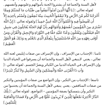
لأهل السنة والجماعة أن يشتروا الجنة بأموالهم وعلومهم وأنفسهم .
لقوله تعالي : { يَا أَيُّهَا الَّذِينَ آمَنُواْ أَنفِقُواْ مِن طَيِّبَاتِ مَا كَسَبْتُمْ وَمِمَّا
أَخْرَجْنَا لَكُم مِّنَ الأَرْضِ وَلاَ تَيَمَّمُواْ الْخَبِيثَ مِنْهُ تُنفِقُونَ وَلَسْتُم بِآخِذِيهِ إِلاَّ
أَن تُغْمِضُواْ فِيهِ وَاعْلَمُواْ أَنَّ اللّهَ غَنِيٌّ حَمِيدٌ } ولقوله تعالي : { إِنَّ اللّهَ
اشْتَرَى مِنَ الْمُؤْمِنِينَ أَنفُسَهُمْ وَأَمْوَالَهُم بِأَنَّ لَهُمُ الجَنَّةَ يُقَاتِلُونَ فِي سَبِيلِ
اللّهِ فَيَقْتُلُونَ وَيُقْتَلُونَ وَعْدًا عَلَيْهِ حَقًّا فِي التَّوْرَاةِ وَالإِنجِيلِ وَالْقُرْآنِ وَمَنْ
أَوْفَى بِعَهْدِهِ مِنَ اللّهِ فَاسْتَبْشِرُواْ بِبَيْعِكُمُ الَّذِي بَايَعْتُم بِهِ وَذَلِكَ هُوَ الْفَوْزُ
الْعَظِيمُ }
ثامنا : الإجتناب من الإسراف ، وإن الإسراف من صفات إبليس لعنه الله
تعالي ، يعني لاينبغي لأهل السنة والجماعة أن يسرفوا في الحياة الدنيا
وإن الإسراف في الحياة الدنيا من الكبائر ويضرّ الجسم . لقوله تعالي : {
وَآتِ ذَا الْقُرْبَى حَقَّهُ وَالْمِسْكِينَ وَابْنَ السَّبِيلِ وَلاَ تُبَذِّرْ تَبْذِيرًا }
تاسعا : الإجتناب من التكبر ، وإن التواضع من صفات المؤمنين والتكبر
من صفات المنافقين ، يعني ينبغي لأهل السنة والجماعة أن يجتنبوا من
التكبر وأن يتمسكوا بصفة المؤمنين – التواضع . لقوله تعالي : { تِلْكَ
الدَّارُ الْآخِرَةُ نَجْعَلُهَا لِلَّذِينَ لَا يُرِيدُونَ عُلُوًّا فِي الْأَرْضِ وَلَا فَسَادًا وَالْعَاقِبَةُ
لِلْمُتَّقِينَ }