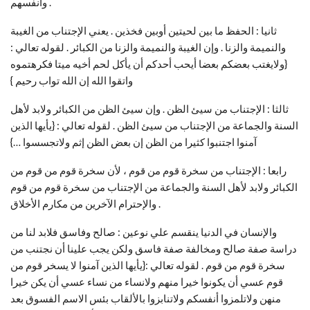
وأنفسهم .
ثانيا : الحفظ ما بين لحيتين أوبين فخذين . يعني الإجتناب من الغيبة
والنميمة والزنا . وإن الغيبة والنميمة والزنا من الكبائر . لقوله تعالي :
{ولايغتب بعضكم بعضا أيحب أحدكم أن يأكل لحم أخيه ميتا فكرهتموه
واتقوا الله إن الله تواب رحيم }
ثالثا : الإجتناب من سيئ الظن . وإن سيئ الظن من الكبائر ولابد لأهل
السنة والجماعة من الإجتناب من سيئ الظن . لقوله تعالي : {يأيها الذين
آمنوا اجتنبوا كثيرا من الظن إن بعض الظن إثم ولاتجسسوا …}
رابعا : الإجتناب من سخرة قوم من قوم ، لأن سخرة قوم من قوم من
الكبائر ولابد لأهل السنة والجماعة من الإجتناب من سخرة قوم من قوم
والإحترام الآخرين من مكارم الأخلاق .
والإنسان في الدنيا ينقسم علي نوعين : صالح وفاسق فلابد لنا من
دراسة صفة صالح ومخالفة صفة فاسق ولكن يجب علينا أن نجتنب من
سخرة قوم من قوم . لقوله تعالي :{يأيها الذين آمنوا لا يسخر قوم من
قوم عسي أن يكونوا خيرا منهم ولانساء من نساء عسي أن يكن خيرا
منهن ولاتلمزوا أنفسكم ولاتنابزوا بالألقاب بئس الاسم الفسوق بعد