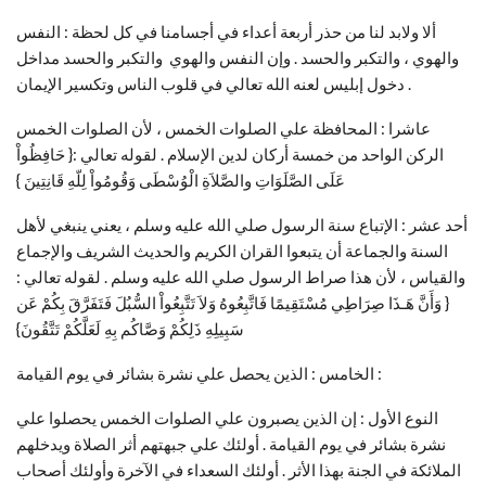
ألا ولابد لنا من حذر أربعة أعداء في أجسامنا في كل لحظة : النفس
والهوي ، والتكبر والحسد . وإن النفس والهوي والتكبر والحسد مداخل
دخول إبليس لعنه الله تعالي في قلوب الناس وتكسير الإيمان .
عاشرا : المحافظة علي الصلوات الخمس ، لأن الصلوات الخمس
الركن الواحد من خمسة أركان لدين الإسلام . لقوله تعالي :{ حَافِظُواْ
عَلَى الصَّلَوَاتِ والصَّلاَةِ الْوُسْطَى وَقُومُواْ لِلّهِ قَانِتِينَ }
أحد عشر : الإتباع سنة الرسول صلي الله عليه وسلم ، يعني ينبغي لأهل
السنة والجماعة أن يتبعوا القران الكريم والحديث الشريف والإجماع
والقياس ، لأن هذا صراط الرسول صلي الله عليه وسلم . لقوله تعالي :
{ وَأَنَّ هَـذَا صِرَاطِي مُسْتَقِيمًا فَاتَّبِعُوهُ وَلاَ تَتَّبِعُواْ السُّبُلَ فَتَفَرَّقَ بِكُمْ عَن
سَبِيلِهِ ذَلِكُمْ وَصَّاكُم بِهِ لَعَلَّكُمْ تَتَّقُونَ}
الخامس : الذين يحصل علي نشرة بشائر في يوم القيامة :
النوع الأول : إن الذين يصبرون علي الصلوات الخمس يحصلوا علي
نشرة بشائر في يوم القيامة . أولئك علي جبهتهم أثر الصلاة ويدخلهم
الملائكة في الجنة بهذا الأثر . أولئك السعداء في الآخرة وأولئك أصحاب