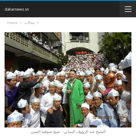
dakarnews.sn
مقالات
Home
الشيخ عبد الرؤوف اليماني - شيخ صوفية الصين