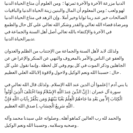
الدنيا مزرعة الآخرة والآخرة ثمرتها ؛ ومن العلوم أن متاع الحياة الدنيا
لهو ولعب ؛ ومن المعلوم أن المال والبنين زينة الحياة الدنيا والباقيات
الصالحات خير عند ربنا ثوابا وخير أملا . وإن الزهد في متاع الحياة الدنيا
ومرضاة قضاء الله تعالي والقدر وشكر الله تعالي علي كل حال والطمع
في الآخرة والإكتفاء بالله تعالي أصل أهل السنة والجماعة في
تدبيرالحياة الدنيا.
ولذلك لابد لأهل السنة والجماعة من الإجتناب من الظلم والعدوان
والعفو عن الناس والأمر بالمعروف والنهي عن المنكر والإعرا ض عن
الجاهلين وذكر الموت في كل يوم وفي كل لحظة . وإنما نقول علي كل
حال : حسبنا الله ونعم الوكيل ولاحول ولاقوة إلابالله العلي العظيم .
يا بني آدم ! إعلموا أن الدين عند الله الإسلام . ولذلك قال الله تعالي في
سورة آل عمران : { إِنَّ الدِّينَ عِندَ اللّهِ الإِسْلاَمُ وَمَا اخْتَلَفَ الَّذِينَ أُوْتُواْ
الْكِتَابَ إِلاَّ مِن بَعْدِ مَا جَاءهُمُ الْعِلْمُ بَغْيًا بَيْنَهُمْ وَمَن يَكْفُرْ بِآيَاتِ اللّهِ فَإِنَّ
اللّهِ سَرِيعُ الْحِسَابِ .} صدق الله العظيم .
وصحبه وسلامه , وحسبنا الله ونعم الوكيل .