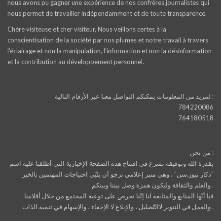
nous avons pu gagner une expérience de nos confrères journalistes qui
nous permet de travailler indépendamment et de toute transparence.
Chère visiteuse et cher visiteur, Nous veillons certes à la
conscientisation de la société par nos plumes et notre travail à travers
l’éclairage et non la manipulation, l’information et non la désinformation
et la contribution au développement personnel.
لمزيد من المعلومات يمكنكم التواصل معنا عبر الأرقام التالية :
784220086
764180518
من نحن :
بقدرة الله وتوفيقه نشرع في افتتاح هذه الصفحة الإخبارية التي أطلقنا عليه اسم
“دكار نيوز.سن” ، وهي منبر إعلامي نرجو أن يلبّي احتياجات المهتمين بالخبر
والعلم والثقافة وليكون همزة وصل بيننا وبينكم .
فيا أيّها المتابع والمتابعة لنا إنّنا نحرص على توعية المجتمع من خلال أقلامنا
والعمل في التنوير لاالتّضليل ، والإبلاغ لا الإخفاء ، والإسهام في تنمية الذات .