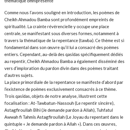
thématique omniprésente
Comme nous l’avons souligné en introduction, les poèmes de
Cheikh Ahmadou Bamba sont profondément empreints de
spiritualité. La crainte révérencielle y occupe une place
centrale, se manifestant sous diverses formes, notamment à
travers la thématique de la repentance (tawba). Ce thème est si
fondamental dans son œuvre qu’il lui a consacré des poèmes
entiers. Cependant, au-delà des qasîdas spécifiquement dédiés
au repentir, Cheikh Ahmadou Bamba a également disséminé des
vers d’imploration du pardon divin dans des poèmes traitant
d’autres sujets.
La place primordiale de la repentance se manifeste d’abord par
l’existence de poèmes exclusivement consacrés à ce thème.
Trois qasîdas, objets de notre analyse, illustrent cette
focalisation : At-Tawbatun-Nassouh (Le repentir sincère),
Astagfiroullah Bihi (Je demande pardon à Allah), Tuhfatul
Awwah fi Tahmîs Astagfiroullah (Le Joyau du repentant dans le
quintuple « Je demande pardon à Allah »). Dans ces œuvres,