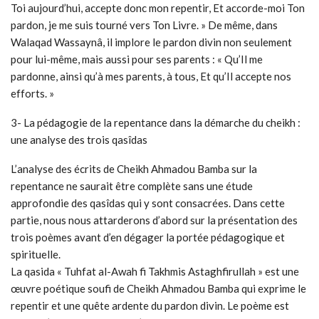
Toi aujourd’hui, accepte donc mon repentir, Et accorde-moi Ton
pardon, je me suis tourné vers Ton Livre. » De même, dans
Walaqad Wassaynâ, il implore le pardon divin non seulement
pour lui-même, mais aussi pour ses parents : « Qu’Il me
pardonne, ainsi qu’à mes parents, à tous, Et qu’Il accepte nos
efforts. »
3- La pédagogie de la repentance dans la démarche du cheikh :
une analyse des trois qasîdas
L’analyse des écrits de Cheikh Ahmadou Bamba sur la
repentance ne saurait être complète sans une étude
approfondie des qasîdas qui y sont consacrées. Dans cette
partie, nous nous attarderons d’abord sur la présentation des
trois poèmes avant d’en dégager la portée pédagogique et
spirituelle.
La qasida « Tuhfat al-Awah fi Takhmis Astaghfirullah » est une
œuvre poétique soufi de Cheikh Ahmadou Bamba qui exprime le
repentir et une quête ardente du pardon divin. Le poème est