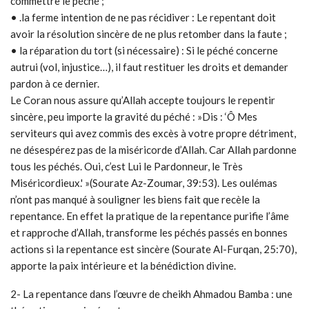
commettre le péché ;
• .la ferme intention de ne pas récidiver : Le repentant doit
avoir la résolution sincère de ne plus retomber dans la faute ;
• la réparation du tort (si nécessaire) : Si le péché concerne
autrui (vol, injustice…), il faut restituer les droits et demander
pardon à ce dernier.
Le Coran nous assure qu’Allah accepte toujours le repentir
sincère, peu importe la gravité du péché : »Dis : ‘Ô Mes
serviteurs qui avez commis des excès à votre propre détriment,
ne désespérez pas de la miséricorde d’Allah. Car Allah pardonne
tous les péchés. Oui, c’est Lui le Pardonneur, le Très
Miséricordieux.' »(Sourate Az-Zoumar, 39:53). Les oulémas
n’ont pas manqué à souligner les biens fait que recèle la
repentance. En effet la pratique de la repentance purifie l’âme
et rapproche d’Allah, transforme les péchés passés en bonnes
actions si la repentance est sincère (Sourate Al-Furqan, 25:70),
apporte la paix intérieure et la bénédiction divine.
2- La repentance dans l’œuvre de cheikh Ahmadou Bamba : une