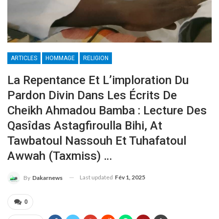
ARTICLES
HOMMAGE
RELIGION
La Repentance Et L’imploration Du
Pardon Divin Dans Les Écrits De
Cheikh Ahmadou Bamba : Lecture Des
Qasîdas Astagfiroulla Bihi, At
Tawbatoul Nassouh Et Tuhafatoul
Awwah (Taxmiss) …
Last updated
Fév 1, 2025
By
Dakarnews
0