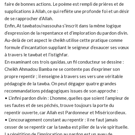
faire de bonnes actions. Le poème est rempli de prières et de
supplications à Allah, ce qui reflète une profonde foi et un désir
de se rapprocher d’Allah.
Enfin, At tawbatou’nassouha s’inscrit dans la même logique
d’expression de la repentance et d’imploration du pardon divin.
Au-delà de cet aspect le cheikh utilise cette pratique comme
formule d’incantation suppliant le seigneur d’exaucer ses vœux
à travers le tawbat et l’istighfar.
En examinant ces trois qasîdas, un fil conducteur se dessine :
Cheikh Ahmadou Bamba ne se contente pas d’exprimer son
propre repentir ; il enseigne à travers ses vers une véritable
pédagogie de la tawba. On peut dégager quatre grandes
recommandations pédagogiques issues de son approche :
• L’infini pardon divin : L’homme, quelles que soient l’ampleur de
ses fautes et de ses péchés, trouve toujours la porte du
repentir ouverte, car Allah est Pardonneur et Miséricordieux.
• L’encouragement constant au repentir : il ne faut jamais
cesser de se repentir car la tawba est pilier de la vie spirituelle.
La répétition de l’imploration au pardon est un aveu de