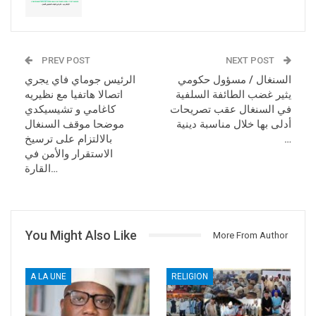
PREV POST
NEXT POST
السنغال / مسؤول حكومي
الرئيس جوماي فاي يجري
يثير غضب الطائفة السلفية
اتصالا هاتفيا مع نظيريه
في السنغال عقب تصريحات
كاغامي و تشيسيكدي
أدلى بها خلال مناسبة دينية
موضحا موقف السنغال
بالالتزام على ترسيخ
…
الاستقرار والأمن في
القارة…
You Might Also Like
More From Author
A LA UNE
RELIGION