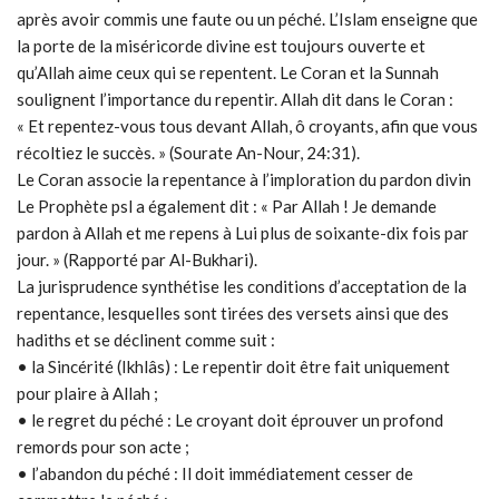
après avoir commis une faute ou un péché. L’Islam enseigne que
la porte de la miséricorde divine est toujours ouverte et
qu’Allah aime ceux qui se repentent. Le Coran et la Sunnah
soulignent l’importance du repentir. Allah dit dans le Coran :
« Et repentez-vous tous devant Allah, ô croyants, afin que vous
récoltiez le succès. » (Sourate An-Nour, 24:31).
Le Coran associe la repentance à l’imploration du pardon divin
Le Prophète psl a également dit : « Par Allah ! Je demande
pardon à Allah et me repens à Lui plus de soixante-dix fois par
jour. » (Rapporté par Al-Bukhari).
La jurisprudence synthétise les conditions d’acceptation de la
repentance, lesquelles sont tirées des versets ainsi que des
hadiths et se déclinent comme suit :
• la Sincérité (Ikhlâs) : Le repentir doit être fait uniquement
pour plaire à Allah ;
• le regret du péché : Le croyant doit éprouver un profond
remords pour son acte ;
• l’abandon du péché : Il doit immédiatement cesser de