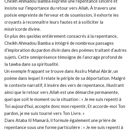
Cheikh Ahmadou Bamba exprime une repentance sincère et
insiste sur l’importance du retour vers Allah. À travers une
poésie empreinte de ferveur et de soumission, il exhorte les
croyants à reconnaître leurs fautes et à solliciter la
miséricorde divine.
En plus des qasîdas entièrement consacrés à la repentance,
Cheikh Ahmadou Bamba a intégré de nombreux passages
d’imploration du pardon divin dans des poèmes traitant d’autres
sujets. Cette omniprésence témoigne de l’ancrage profond de
la tawba dans sa spiritualité.
Un exemple frappant se trouve dans Assîru Mahal Abrâr, un
poème dans lequel il relate le périple de sa déportation. Malgré
le contexte narratif, il insère des vers de repentance, illustrant
ainsi que le retour vers Allah est une démarche permanente,
quel que soit le moment ou la situation : « Je me suis repenti à
Toi aujourd’hui, accepte donc mon repentir, Et accorde-moi Ton
pardon, je me suis tourné vers Ton Livre. »
Dans Ataba lil Mamarâ, il formule également une prière de
repentance sous une forme particulière : « Je me suis repenti à