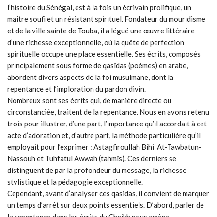
l’histoire du Sénégal, est à la fois un écrivain prolifique, un
maître soufi et un résistant spirituel. Fondateur du mouridisme
et de la ville sainte de Touba, il a légué une œuvre littéraire
d’une richesse exceptionnelle, où la quête de perfection
spirituelle occupe une place essentielle. Ses écrits, composés
principalement sous forme de qasîdas (poèmes) en arabe,
abordent divers aspects de la foi musulmane, dont la
repentance et l’imploration du pardon divin.
Nombreux sont ses écrits qui, de manière directe ou
circonstanciée, traitent de la repentance. Nous en avons retenu
trois pour illustrer, d’une part, l’importance qu’il accordait à cet
acte d’adoration et, d’autre part, la méthode particulière qu’il
employait pour l’exprimer : Astagfiroullah Bihi, At-Tawbatun-
Nassouh et Tuhfatul Awwah (tahmîs). Ces derniers se
distinguent de par la profondeur du message, la richesse
stylistique et la pédagogie exceptionnelle.
Cependant, avant d’analyser ces qasidas, il convient de marquer
un temps d’arrêt sur deux points essentiels. D’abord, parler de
la repentance dans les écrits du Cheikh nous amène